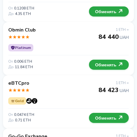
От
0.1208 ETH
Обменять
До
4.35 ETH
Obmin Club
1 ETH =
84 440
UAH
Platinum
От
0.006 ETH
Обменять
До
11.84 ETH
eBTCpro
1 ETH =
84 423
UAH
Gold
От
0.0474 ETH
Обменять
До
0.71 ETH
Go-Go Exchange
1 ETH =