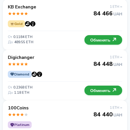
KB Exchange
1 ETH =
84 466
UAH
Gold
От
0.1184 ETH
Обменять
До
489.55 ETH
Digichanger
1 ETH =
84 448
UAH
Diamond
От
0.2368 ETH
Обменять
До
1.18 ETH
100Coins
1 ETH =
84 440
UAH
Platinum