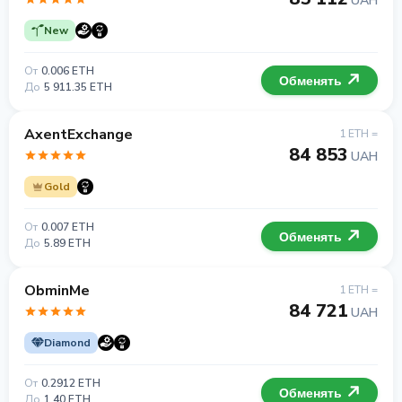
UAH
New
От
0.006 ETH
Обменять
До
5 911.35 ETH
AxentExchange
1 ETH =
84 853
UAH
Gold
От
0.007 ETH
Обменять
До
5.89 ETH
ObminMe
1 ETH =
84 721
UAH
Diamond
От
0.2912 ETH
Обменять
До
1.40 ETH