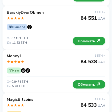
BarskiyDvorObmen
1 ETH =
84 551
UAH
Diamond
От
0.1183 ETH
Обменять
До
11.83 ETH
Money1
1 ETH =
84 538
UAH
New
От
0.0474 ETH
Обменять
До
5.91 ETH
MagicBitcoins
1 ETH =
84 533
UAH