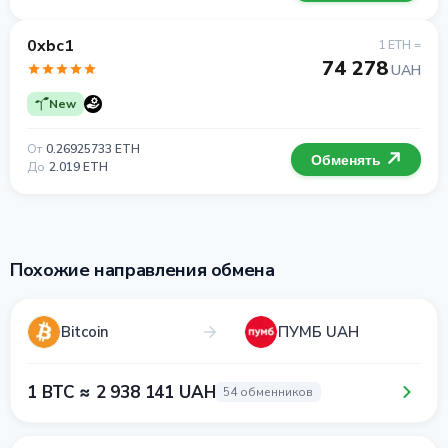
0xbc1
1 ETH =
74 278
UAH
New
От
0.26925733 ETH
Обменять
До
2.019 ETH
Похожие направления обмена
Bitcoin
ПУМБ UAH
1 BTC ≈ 2 938 141 UAH
54 обменников