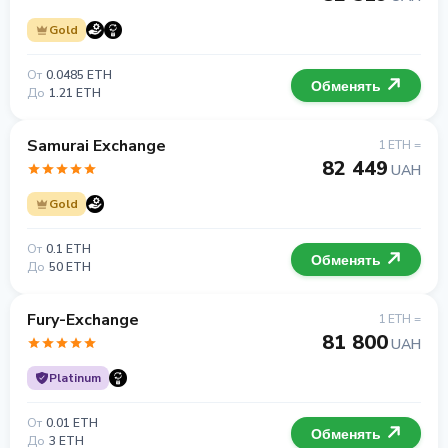
Gold
От
0.0485 ETH
Обменять
До
1.21 ETH
Samurai Exchange
1 ETH =
82 449
UAH
Gold
От
0.1 ETH
Обменять
До
50 ETH
Fury-Exchange
1 ETH =
81 800
UAH
Platinum
От
0.01 ETH
Обменять
До
3 ETH