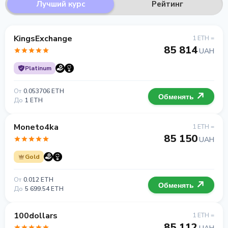
Лучший курс
Рейтинг
KingsExchange
1 ETH =
85 814
UAH
Platinum
От
0.053706 ETH
Обменять
До
1 ETH
Moneto4ka
1 ETH =
85 150
UAH
Gold
От
0.012 ETH
Обменять
До
5 699.54 ETH
100dollars
1 ETH =
85 112