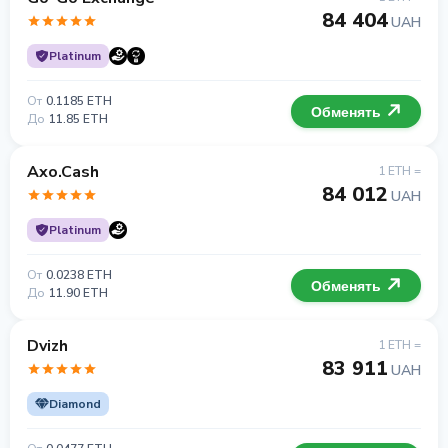
84 404
UAH
Platinum
От
0.1185 ETH
Обменять
До
11.85 ETH
Axo.Cash
1 ETH =
84 012
UAH
Platinum
От
0.0238 ETH
Обменять
До
11.90 ETH
Dvizh
1 ETH =
83 911
UAH
Diamond