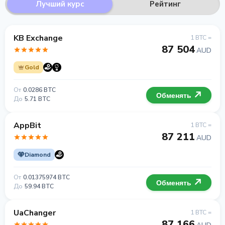
Лучший курс
Рейтинг
KB Exchange
1 BTC =
87 504
AUD
Gold
От
0.0286 BTC
Обменять
До
5.71 BTC
AppBit
1 BTC =
87 211
AUD
Diamond
От
0.01375974 BTC
Обменять
До
59.94 BTC
UaChanger
1 BTC =
87 166