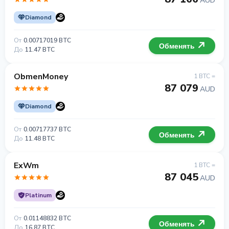
AUD
Diamond
От
0.00717019 BTC
Обменять
До
11.47 BTC
ObmenMoney
1 BTC =
87 079
AUD
Diamond
От
0.00717737 BTC
Обменять
До
11.48 BTC
ExWm
1 BTC =
87 045
AUD
Platinum
От
0.01148832 BTC
Обменять
До
16.87 BTC