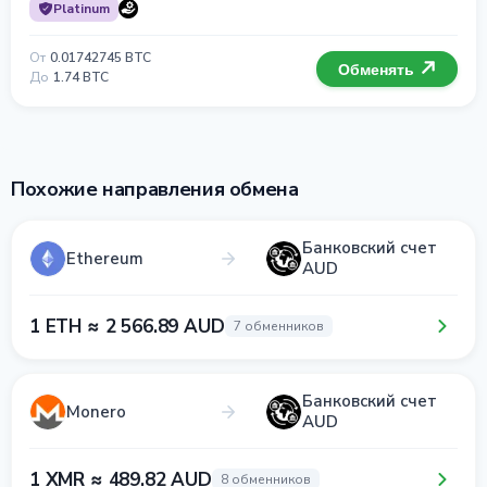
Platinum
От
0.01742745 BTC
Обменять
До
1.74 BTC
Похожие направления обмена
Банковский счет
Ethereum
AUD
1 ETH ≈ 2 566.89 AUD
7 обменников
Банковский счет
Monero
AUD
1 XMR ≈ 489.82 AUD
8 обменников