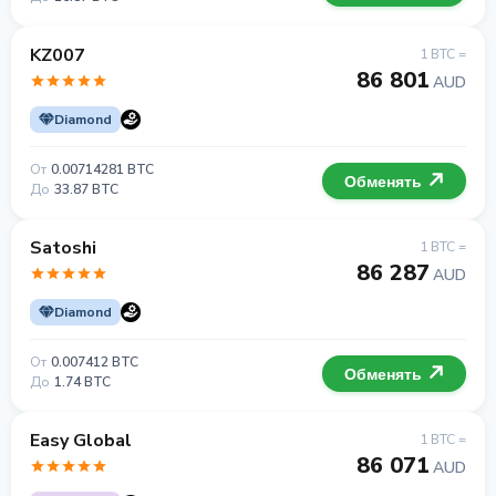
KZ007
1 BTC =
86 801
AUD
Diamond
От
0.00714281 BTC
Обменять
До
33.87 BTC
Satoshi
1 BTC =
86 287
AUD
Diamond
От
0.007412 BTC
Обменять
До
1.74 BTC
Easy Global
1 BTC =
86 071
AUD