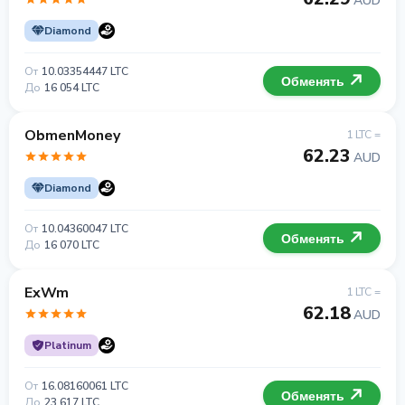
AUD
Diamond
От
10.03354447 LTC
Обменять
До
16 054 LTC
ObmenMoney
1 LTC =
62.23
AUD
Diamond
От
10.04360047 LTC
Обменять
До
16 070 LTC
ExWm
1 LTC =
62.18
AUD
Platinum
От
16.08160061 LTC
Обменять
До
23 617 LTC