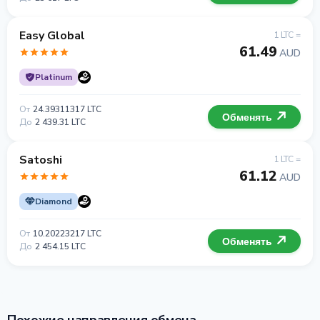
Easy Global
1 LTC =
61.49
AUD
Platinum
От
24.39311317 LTC
Обменять
До
2 439.31 LTC
Satoshi
1 LTC =
61.12
AUD
Diamond
От
10.20223217 LTC
Обменять
До
2 454.15 LTC