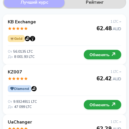
Лучший курс
Рейтинг
KB Exchange
1 LTC =
62.48
AUD
Gold
От
56.0135 LTC
Обменять
До
8 001.93 LTC
KZ007
1 LTC =
62.42
AUD
Diamond
От
9.9324911 LTC
Обменять
До
47 099 LTC
UaChanger
1 LTC =
62.29