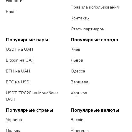
Новости
Правила использования
Блог
Контакты
Стать партнером
Популярные пары
Популярные города
USDT на UAH
Киев
Bitcoin на UAH
Львов
ETH на UAH
Одесса
BTC на USD
Варшава
USDT TRC20 на Монобанк
Харьков
UAH
Популярные страны
Популярные валюты
Украина
Bitcoin
Польша
Ethereum