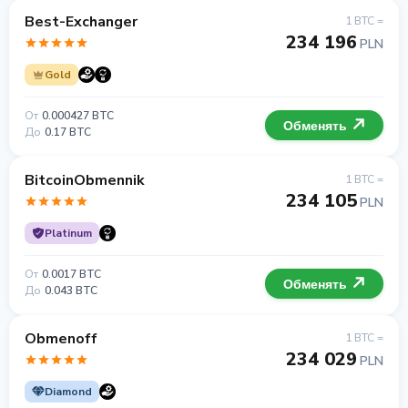
Best-Exchanger
1 BTC =
234 196
PLN
Gold
От
0.000427 BTC
Обменять
До
0.17 BTC
BitcoinObmennik
1 BTC =
234 105
PLN
Platinum
От
0.0017 BTC
Обменять
До
0.043 BTC
Obmenoff
1 BTC =
234 029
PLN
Diamond