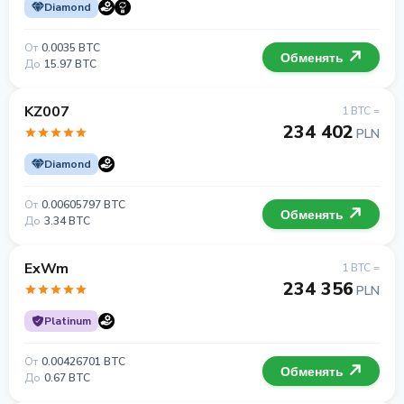
Diamond
От
0.0035 BTC
Обменять
До
15.97 BTC
KZ007
1 BTC =
234 402
PLN
Diamond
От
0.00605797 BTC
Обменять
До
3.34 BTC
ExWm
1 BTC =
234 356
PLN
Platinum
От
0.00426701 BTC
Обменять
До
0.67 BTC