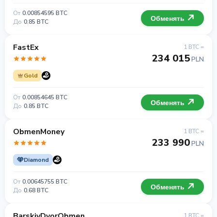
От
0.00854595 BTC
Обменять
До
0.85 BTC
FastEx
1 BTC =
234 015
PLN
Gold
От
0.00854645 BTC
Обменять
До
0.85 BTC
ObmenMoney
1 BTC =
233 990
PLN
Diamond
От
0.00645755 BTC
Обменять
До
0.68 BTC
BarskiyDvorObmen
1 BTC =