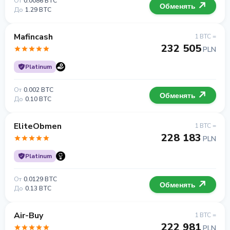
От
0.0086 BTC
Обменять
До
1.29 BTC
Mafincash
1 BTC =
232 505
PLN
Platinum
От
0.002 BTC
Обменять
До
0.10 BTC
EliteObmen
1 BTC =
228 183
PLN
Platinum
От
0.0129 BTC
Обменять
До
0.13 BTC
Air-Buy
1 BTC =
222 981
PLN