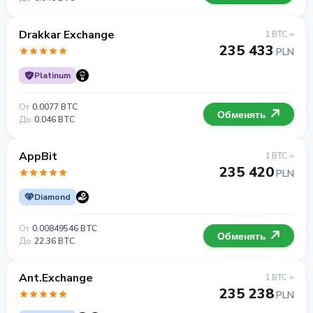
Drakkar Exchange
1 BTC =
235 433
PLN
Platinum
От
0.0077 BTC
Обменять
До
0.046 BTC
AppBit
1 BTC =
235 420
PLN
Diamond
От
0.00849546 BTC
Обменять
До
22.36 BTC
Ant.Exchange
1 BTC =
235 238
PLN