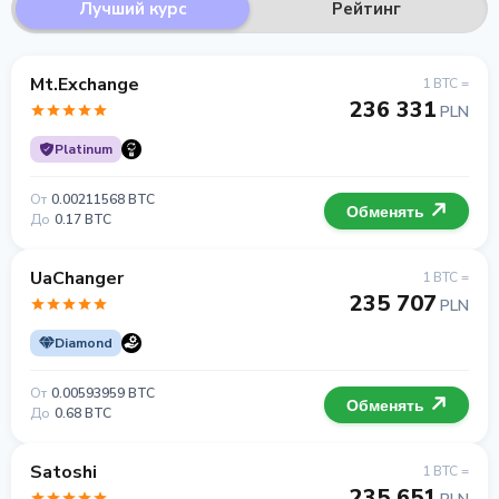
Лучший курс
Рейтинг
Mt.Exchange
1 BTC =
236 331
PLN
Platinum
От
0.00211568 BTC
Обменять
До
0.17 BTC
UaChanger
1 BTC =
235 707
PLN
Diamond
От
0.00593959 BTC
Обменять
До
0.68 BTC
Satoshi
1 BTC =
235 651