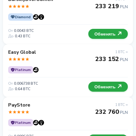
233 219
PLN
Diamond
От
0.0043 BTC
Обменять
До
0.43 BTC
Easy Global
1 BTC =
233 152
PLN
Platinum
От
0.006738 BTC
Обменять
До
0.64 BTC
PayStore
1 BTC =
232 760
PLN
Platinum