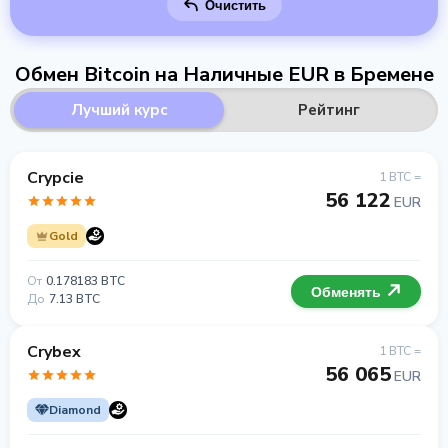
Очистить
Обмен Bitcoin на Наличные EUR в Бремене
Лучший курс
Рейтинг
Crypcie
1 BTC =
56 122
EUR
Gold
От
0.178183 BTC
Обменять
До
7.13 BTC
Crybex
1 BTC =
56 065
EUR
Diamond