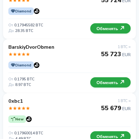
55 724
EUR
Diamond
От
0.17945582 BTC
Обменять
До
28.35 BTC
BarskiyDvorObmen
1 BTC =
55 723
EUR
Diamond
От
0.1795 BTC
Обменять
До
8.97 BTC
0xbc1
1 BTC =
55 679
EUR
New
От
0.17960014 BTC
Обменять
До
4.49 BTC