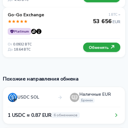
Go-Go Exchange
1 BTC =
53 656
EUR
Platinum
От
0.0932 BTC
Обменять
До
18.64 BTC
Похожие направления обмена
Наличные EUR
USDC SOL
Бремен
1 USDC ≈ 0.87 EUR
6 обменников