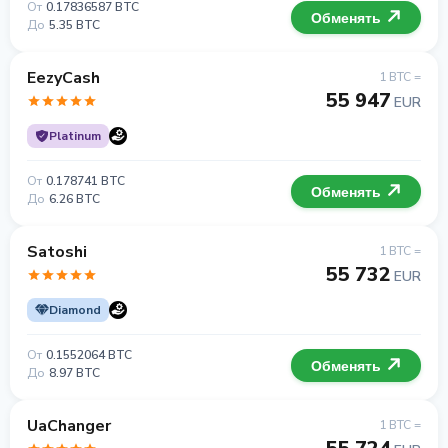
От
0.17836587 BTC
Обменять
До
5.35 BTC
EezyCash
1 BTC =
55 947
EUR
Platinum
От
0.178741 BTC
Обменять
До
6.26 BTC
Satoshi
1 BTC =
55 732
EUR
Diamond
От
0.1552064 BTC
Обменять
До
8.97 BTC
UaChanger
1 BTC =