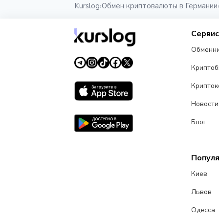
Kurslog
Обмен криптовалюты в Германии
›
Серви
Обменн
Крипто
Крипток
Новости
Блог
Попул
Киев
Львов
Одесса