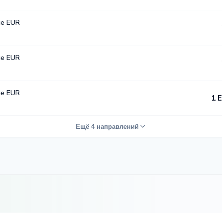
е EUR
е EUR
е EUR
1 
Ещё 4 направлений