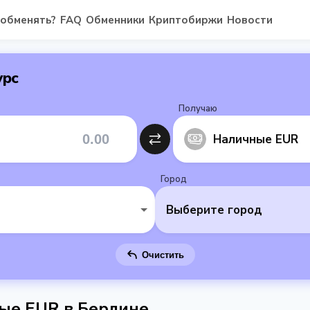
 обменять?
FAQ
Обменники
Криптобиржи
Новости
урс
Получаю
Наличные EUR
Город
Выберите город
Очистить
ные EUR в Берлине