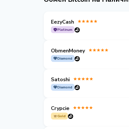
EezyCash
Platinum
ObmenMoney
Diamond
Satoshi
Diamond
Crypcie
Gold