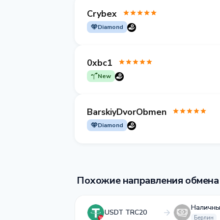
Crybex
Diamond
0xbc1
New
BarskiyDvorObmen
Diamond
Похожие направления обмена
Наличны
USDT TRC20
Берлин