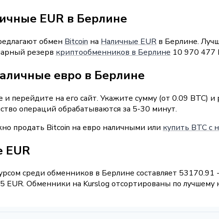
личные EUR в Берлине
предлагают обмен
Bitcoin
на
Наличные EUR
в Берлине. Лучш
уммарный резерв
криптообменников в Берлине
10 970 477 
наличные евро в Берлине
и перейдите на его сайт. Укажите сумму (от 0.09 BTC) и
нство операций обрабатываются за 5-30 минут.
но продать Bitcoin на евро наличными или
купить BTC с 
е EUR
рсом среди обменников в Берлине составляет 53170.91 
 EUR. Обменники на Kurslog отсортированы по лучшему к