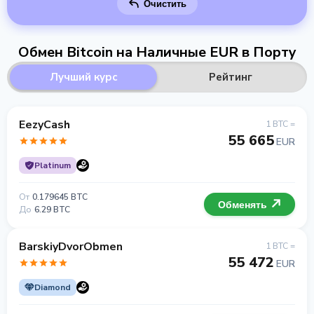
Очистить
Обмен Bitcoin на Наличные EUR в Порту
Лучший курс
Рейтинг
EezyCash
1 BTC =
55 665
EUR
Platinum
От
0.179645 BTC
Обменять
До
6.29 BTC
BarskiyDvorObmen
1 BTC =
55 472
EUR
Diamond