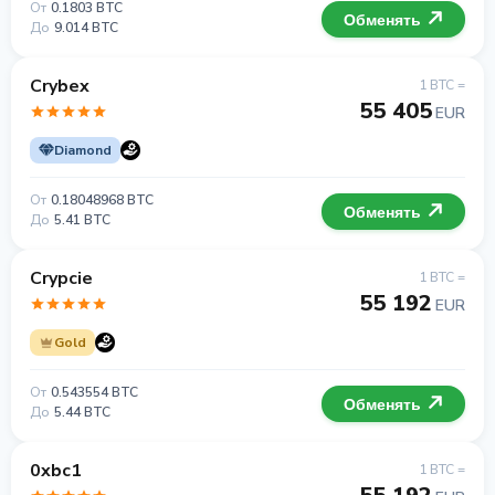
От
0.1803 BTC
Обменять
До
9.014 BTC
Crybex
1 BTC =
55 405
EUR
Diamond
От
0.18048968 BTC
Обменять
До
5.41 BTC
Crypcie
1 BTC =
55 192
EUR
Gold
От
0.543554 BTC
Обменять
До
5.44 BTC
0xbc1
1 BTC =