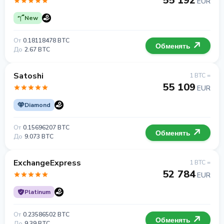
55 192
EUR
New
От
0.18118478 BTC
Обменять
До
2.67 BTC
Satoshi
1 BTC =
55 109
EUR
Diamond
От
0.15696207 BTC
Обменять
До
9.073 BTC
ExchangeExpress
1 BTC =
52 784
EUR
Platinum
От
0.23586502 BTC
Обменять
До
9.39 BTC