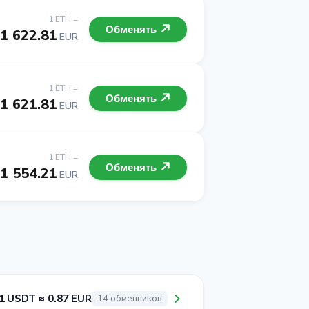
1 ETH =
Обменять
1 622.81
EUR
1 ETH =
Обменять
1 621.81
EUR
1 ETH =
Обменять
1 554.21
EUR
1 USDT ≈ 0.87 EUR
14 обменников