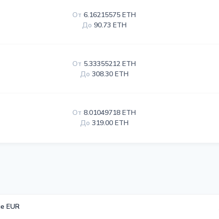
От
6.16215575 ETH
До
90.73 ETH
От
5.33355212 ETH
До
308.30 ETH
От
8.01049718 ETH
До
319.00 ETH
е EUR