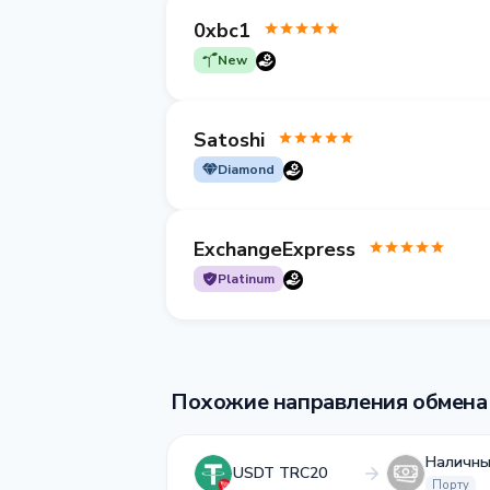
0xbc1
New
Satoshi
Diamond
ExchangeExpress
Platinum
Похожие направления обмена
Наличны
USDT TRC20
Порту