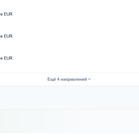
е EUR
е EUR
е EUR
Ещё 4 направлений