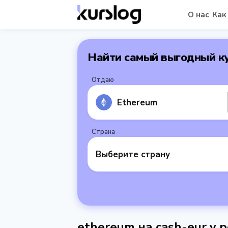
О нас
Как
Найти самый выгодный к
Отдаю
Ethereum
Страна
Выберите страну
ethereum на cash-eur у p