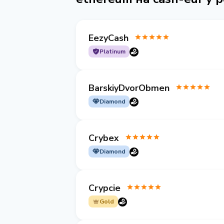
EezyCash
Platinum
BarskiyDvorObmen
Diamond
Crybex
Diamond
Crypcie
Gold