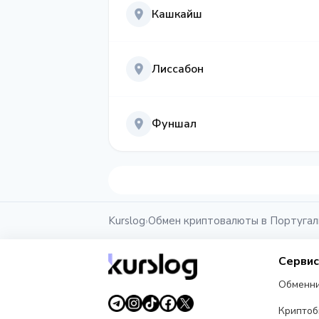
Кашкайш
Лиссабон
Фуншал
Kurslog
Обмен криптовалюты в Португал
›
Серви
Обменн
Крипто