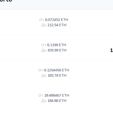
От
6.072452 ETH
До
212.54 ETH
От
6.1199 ETH
1
До
305.99 ETH
От
6.1254456 ETH
До
183.76 ETH
От
18.486467 ETH
До
184.86 ETH