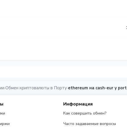
ии
Обмен криптовалюты в Порту
ethereum на cash-eur у por
›
›
сы
Информация
ики
Как совершить обмен?
биржи
Часто задаваемые вопросы