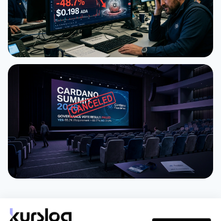
НОВОСТЬ
ADA упал ниже $0.20: Хоскинсон предупредил о
волне банкротств в Cardano
4 июня 2026 г.
4 мин
НОВОСТЬ
Cardano Foundation отменила Cardano Summit
2026 после провала голосования