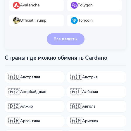
Avalanche
Polygon
Official Trump
Toncoin
Все валюты
Страны где можно обменять Cardano
🇦🇺
🇦🇹
Австралия
Австрия
🇦🇿
🇦🇱
Азербайджан
Албания
🇩🇿
🇦🇴
Алжир
Ангола
🇦🇷
🇦🇲
Аргентина
Армения