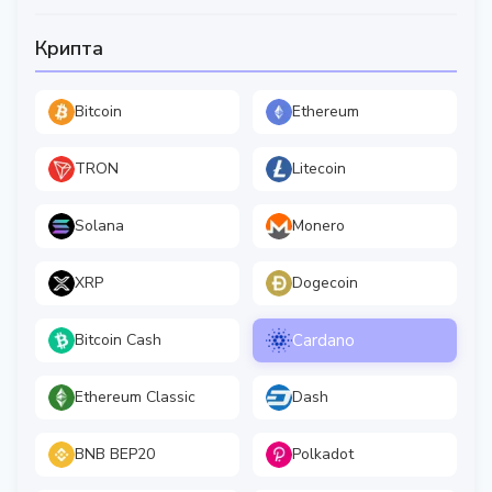
Крипта
Bitcoin
Ethereum
TRON
Litecoin
Solana
Monero
XRP
Dogecoin
Cardano
Bitcoin Cash
Ethereum Classic
Dash
BNB BEP20
Polkadot