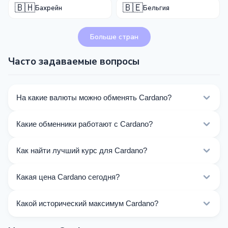
🇧🇭
🇧🇪
Бахрейн
Бельгия
Больше стран
Часто задаваемые вопросы
На какие валюты можно обменять Cardano?
На Kurslog доступно 800 направлений обмена
Какие обменники работают с Cardano?
Cardano. Выберите нужное направление из списка на
этой странице.
Сейчас 42 обменников на Kurslog поддерживают
Как найти лучший курс для Cardano?
операции с Cardano.
Сравните курсы обмена Cardano от разных
Какая цена Cardano сегодня?
обменников на этой странице. Курсы обновляются в
реальном времени.
По состоянию на 08.08.2026, цена Cardano
Какой исторический максимум Cardano?
составляет $0.20. За последние 24 часа цена
колебалась от $0.20 до $0.20.
All-Time High (ATH) Cardano составляет $3.090.