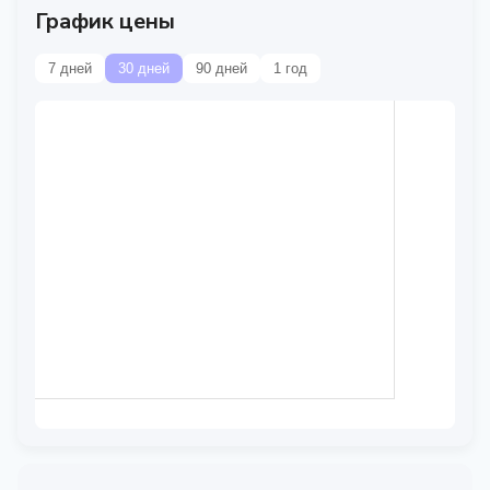
График цены
7 дней
30 дней
90 дней
1 год
Данные временно
недоступны