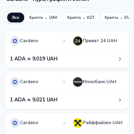
Все
Крипта → UAH
Крипта → KZT
Крипта → EUR
Cardano
Приват 24 UAH
1​ ADA ≈ 9​.0​1​9​ UAH
Cardano
Монобанк UAH
1​ ADA ≈ 9​.0​2​1​ UAH
Cardano
Райффайзен UAH