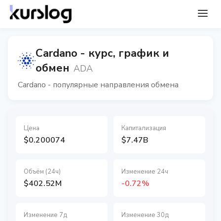
Cardano - курс, график и
обмен
ADA
Cardano - популярные направления обмена
Цена
Капитализация
$0.200074
$7.47B
Объём (24ч)
Изменение 24ч
$402.52M
-0.72%
Изменение 7д
Изменение 30д