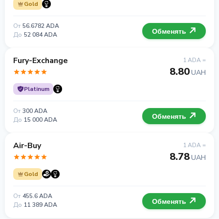
Gold
От
56.6782 ADA
Обменять
До
52 084 ADA
Fury-Exchange
1 ADA =
8.80
UAH
Platinum
От
300 ADA
Обменять
До
15 000 ADA
Air-Buy
1 ADA =
8.78
UAH
Gold
От
455.6 ADA
Обменять
До
11 389 ADA