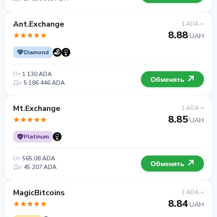
Ant.Exchange
1 ADA =
8.88
UAH
Diamond
От
1 130 ADA
Обменять
До
5 186 446 ADA
Mt.Exchange
1 ADA =
8.85
UAH
Platinum
От
565.08 ADA
Обменять
До
45 207 ADA
MagicBitcoins
1 ADA =
8.84
UAH