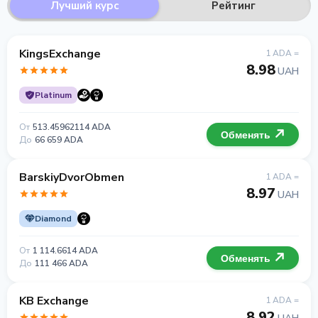
Лучший курс
Рейтинг
KingsExchange
1 ADA =
8.98
UAH
Platinum
От
513.45962114 ADA
Обменять
До
66 659 ADA
BarskiyDvorObmen
1 ADA =
8.97
UAH
Diamond
От
1 114.6614 ADA
Обменять
До
111 466 ADA
KB Exchange
1 ADA =
8.92