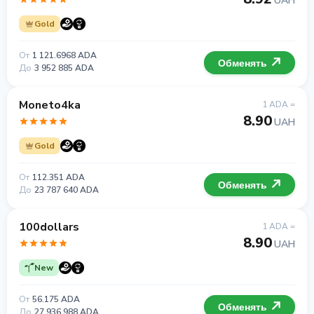
UAH
Gold
От
1 121.6968 ADA
Обменять
До
3 952 885 ADA
Moneto4ka
1 ADA =
8.90
UAH
Gold
От
112.351 ADA
Обменять
До
23 787 640 ADA
100dollars
1 ADA =
8.90
UAH
New
От
56.175 ADA
Обменять
До
27 936 988 ADA