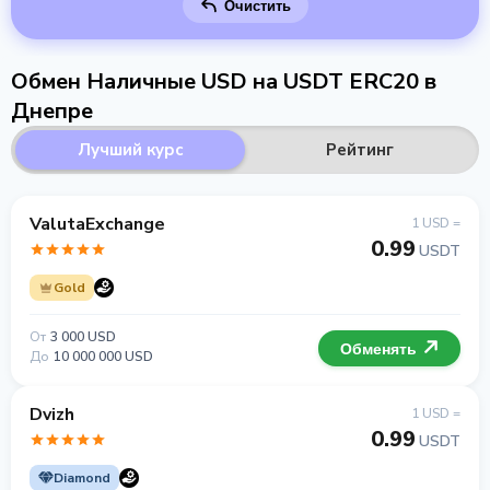
Очистить
Обмен Наличные USD на USDT ERC20 в
Днепре
Лучший курс
Рейтинг
ValutaExchange
1 USD =
0.99
USDT
Gold
От
3 000 USD
Обменять
До
10 000 000 USD
Dvizh
1 USD =
0.99
USDT
Diamond