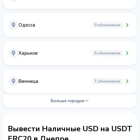
Одесса
9 обменников
Харьков
6 обменников
Винница
7 обменников
Больше городов
Вывести Наличные USD на USDT
ERC20 в Днепре