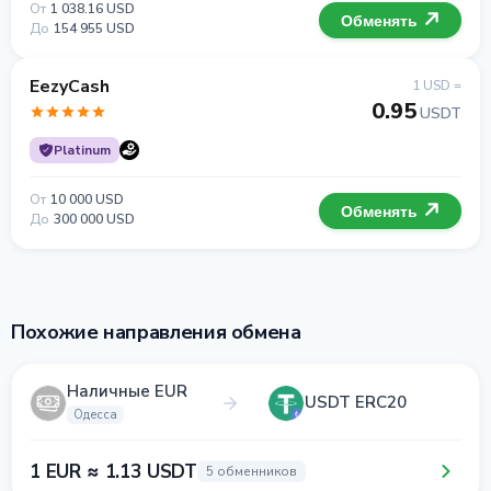
От
1 038.16 USD
Обменять
До
154 955 USD
EezyCash
1 USD =
0.95
USDT
Platinum
От
10 000 USD
Обменять
До
300 000 USD
Похожие направления обмена
Наличные EUR
USDT ERC20
Одесса
1 EUR ≈ 1.13 USDT
5 обменников