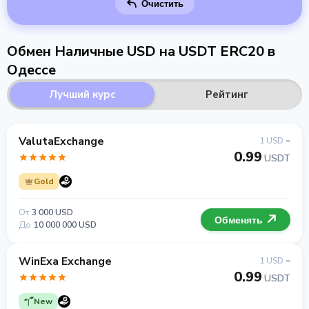
Очистить
Обмен Наличные USD на USDT ERC20 в
Одессе
Лучший курс
Рейтинг
ValutaExchange
1 USD =
0.99
USDT
Gold
От
3 000 USD
Обменять
До
10 000 000 USD
WinExa Exchange
1 USD =
0.99
USDT
New