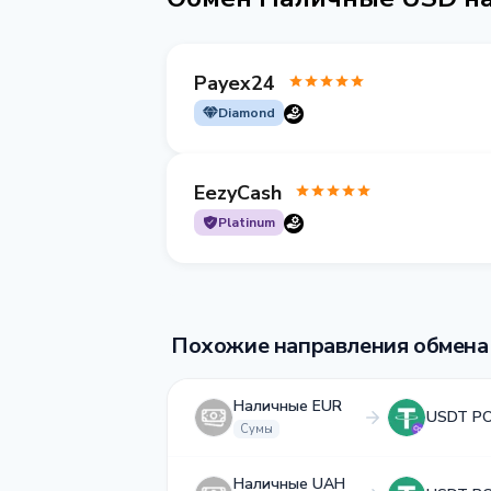
Payex24
Diamond
EezyCash
Platinum
Похожие направления обмена
Наличные EUR
USDT P
Сумы
Наличные UAH