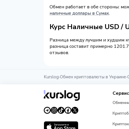
Обмен работает в обе стороны: мо
наличные доллары в Сумах
.
Курс Наличные USD /
Разница между лучшим и худшим ку
разница составит примерно 1201.7
отзывов.
Kurslog
Обмен криптовалюты в Украине
›
›
Серви
Обменн
Крипто
Крипток