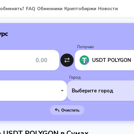
 обменять?
FAQ
Обменники
Криптобиржи
Новости
урс
Получаю
USDT POLYGON
Город
Выберите город
Очистить
 USDT POLYGON в Сумах