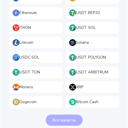
Ethereum
USDT BEP20
TRON
USDT SOL
Litecoin
Solana
USDC SOL
USDT POLYGON
USDT TON
USDT ARBITRUM
Monero
XRP
Dogecoin
Bitcoin Cash
Все валюты