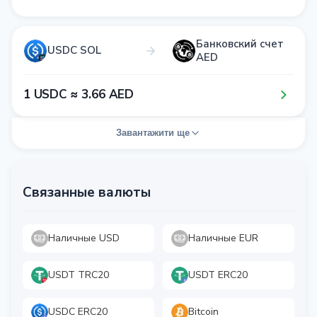
Банковский счет
USDC SOL
AED
1​ USDC ≈ 3​.6​6​ AED
Завантажити ще
Связанные валюты
Наличные USD
Наличные EUR
USDT TRC20
USDT ERC20
USDC ERC20
Bitcoin