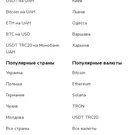
USDT на UAH
Киев
Bitcoin на UAH
Львов
ETH на UAH
Одесса
BTC на USD
Варшава
USDT TRC20 на Монобанк
Харьков
UAH
Популярные страны
Популярные валюты
Украина
Bitcoin
Польша
Ethereum
Германия
Solana
Чехия
TRON
Молдова
USDT TRC20
Все страны
Все валюты