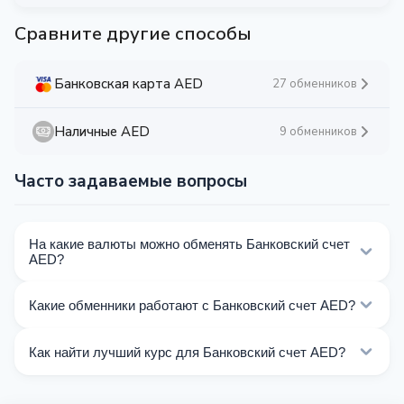
Сравните другие способы
Банковская карта AED
27 обменников
Наличные AED
9 обменников
Часто задаваемые вопросы
На какие валюты можно обменять Банковский счет
AED?
На Kurslog доступно 82 направлений обмена
Какие обменники работают с Банковский счет AED?
Банковский счет AED. Выберите нужное
направление из списка на этой странице.
Сейчас 22 обменников на Kurslog поддерживают
Как найти лучший курс для Банковский счет AED?
операции с Банковский счет AED.
Сравните курсы обмена Банковский счет AED от