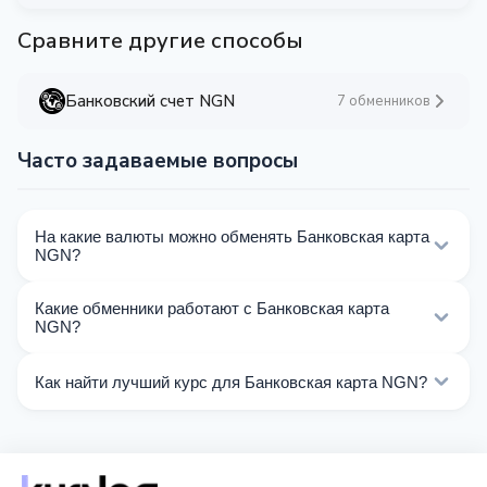
Сравните другие способы
Банковский счет NGN
7 обменников
Часто задаваемые вопросы
На какие валюты можно обменять Банковская карта
NGN?
На Kurslog доступно 49 направлений обмена
Какие обменники работают с Банковская карта
Банковская карта NGN. Выберите нужное
NGN?
направление из списка на этой странице.
Сейчас 7 обменников на Kurslog поддерживают
Как найти лучший курс для Банковская карта NGN?
операции с Банковская карта NGN.
Сравните курсы обмена Банковская карта NGN от
разных обменников на этой странице. Курсы
обновляются в реальном времени.