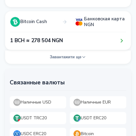
Банковская карта
Bitcoin Cash
NGN
1​ BCH ≈ 2​7​8​ 5​0​4​ NGN
Завантажити ще
Связанные валюты
Наличные USD
Наличные EUR
USDT TRC20
USDT ERC20
USDC ERC20
Bitcoin