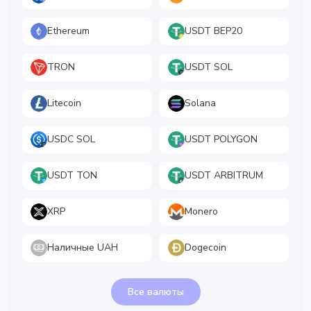
Ethereum
USDT BEP20
TRON
USDT SOL
Litecoin
Solana
USDC SOL
USDT POLYGON
USDT TON
USDT ARBITRUM
XRP
Monero
Наличные UAH
Dogecoin
Все валюты