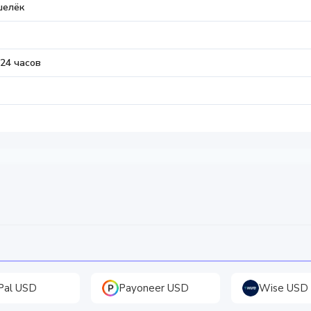
шелёк
24 часов
Pal USD
Payoneer USD
Wise USD