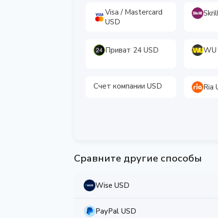
Visa / Mastercard
Skri
USD
Приват 24 USD
WU
Счет компании USD
Ria
Сравните другие способы
Wise USD
PayPal USD