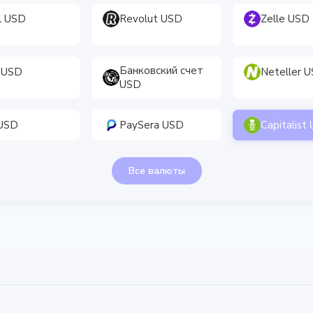
ll USD
Revolut USD
Zelle USD
Банковский счет
 USD
Neteller 
USD
 USD
PaySera USD
Capitalist
Все валюты