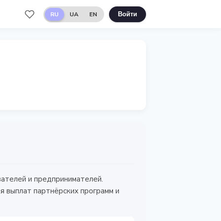
RU
UA
EN
Войти
ователей и предпринимателей.
я выплат партнёрских программ и