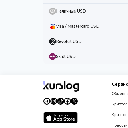
Наличные USD
Visa / Mastercard USD
Revolut USD
Skrill USD
Серви
Обменн
Крипто
Крипток
Новости