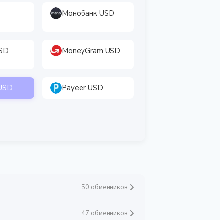
Монобанк USD
USD
MoneyGram USD
 USD
Payeer USD
50 обменников
47 обменников