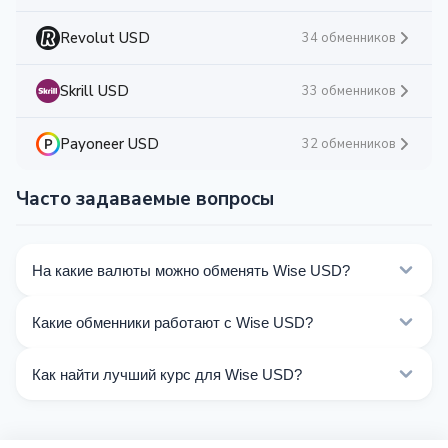
Revolut USD
34 обменников
Skrill USD
33 обменников
Payoneer USD
32 обменников
Часто задаваемые вопросы
На какие валюты можно обменять Wise USD?
На Kurslog доступно 340 направлений обмена Wise
Какие обменники работают с Wise USD?
USD. Выберите нужное направление из списка на
этой странице.
Сейчас 56 обменников на Kurslog поддерживают
Как найти лучший курс для Wise USD?
операции с Wise USD.
Сравните курсы обмена Wise USD от разных
обменников на этой странице. Курсы обновляются в