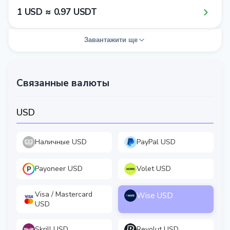
1​ USD ≈ 0​.9​7​ USDT
Завантажити ще
Связанные валюты
USD
Наличные USD
PayPal USD
Payoneer USD
Volet USD
Visa / Mastercard
Wise USD
USD
Skrill USD
Revolut USD