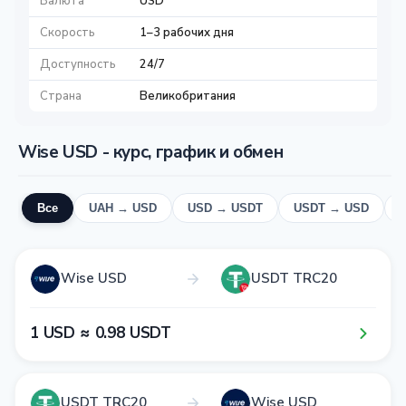
Валюта
USD
Скорость
1–3 рабочих дня
Доступность
24/7
Страна
Великобритания
Wise USD - курс, график и обмен
Все
UAH → USD
USD → USDT
USDT → USD
Wise USD
USDT TRC20
1​ USD ≈ 0​.9​8​ USDT
USDT TRC20
Wise USD