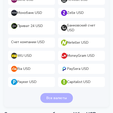
Монобанк USD
Zelle USD
Банковский счет
Приват 24 USD
USD
Счет компании USD
Neteller USD
WU USD
MoneyGram USD
Ria USD
PaySera USD
Payeer USD
Capitalist USD
Все валюты