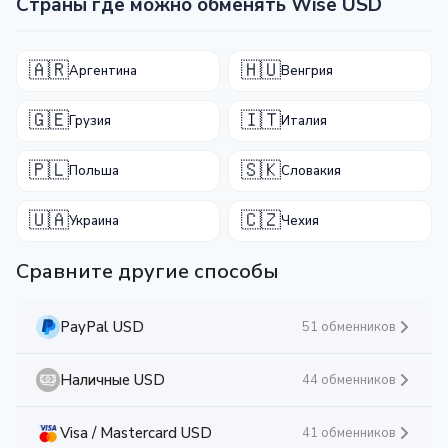
Страны где можно обменять Wise USD
🇦🇷
🇭🇺
Аргентина
Венгрия
🇬🇪
🇮🇹
Грузия
Италия
🇵🇱
🇸🇰
Польша
Словакия
🇺🇦
🇨🇿
Украина
Чехия
Сравните другие способы
PayPal USD
51 обменников
Наличные USD
44 обменников
Visa / Mastercard USD
41 обменников