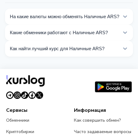
На какие валюты можно обменять Наличные ARS?
На Kurslog доступно 50 направлений обмена
Какие обменники работают с Наличные ARS?
Наличные ARS. Выберите нужное направление из
списка на этой странице.
Сейчас 5 обменников на Kurslog поддерживают
Как найти лучший курс для Наличные ARS?
операции с Наличные ARS.
Сравните курсы обмена Наличные ARS от разных
обменников на этой странице. Курсы обновляются в
реальном времени.
Сервисы
Информация
Обменники
Как совершить обмен?
Криптобиржи
Часто задаваемые вопросы