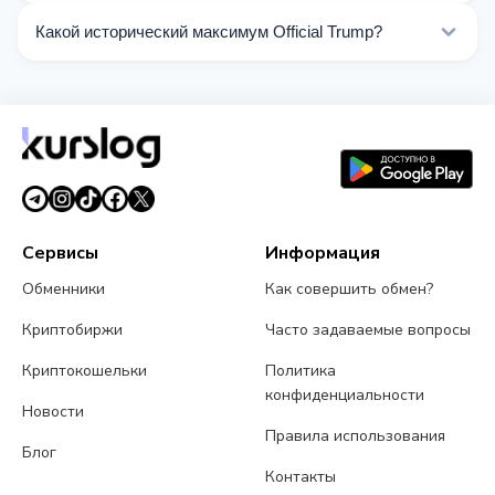
реальном времени.
По состоянию на 07.08.2026, цена Official Trump
Какой исторический максимум Official Trump?
составляет $1.48. За последние 24 часа цена
колебалась от $1.44 до $1.49.
All-Time High (ATH) Official Trump составляет $73.43.
Сервисы
Информация
Обменники
Как совершить обмен?
Криптобиржи
Часто задаваемые вопросы
Криптокошельки
Политика
конфиденциальности
Новости
Правила использования
Блог
Контакты