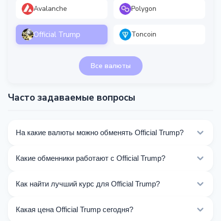
Avalanche
Polygon
Official Trump
Toncoin
Все валюты
Часто задаваемые вопросы
На какие валюты можно обменять Official Trump?
На Kurslog доступно 243 направлений обмена Official
Какие обменники работают с Official Trump?
Trump. Выберите нужное направление из списка на
этой странице.
Сейчас 22 обменников на Kurslog поддерживают
Как найти лучший курс для Official Trump?
операции с Official Trump.
Сравните курсы обмена Official Trump от разных
Какая цена Official Trump сегодня?
обменников на этой странице. Курсы обновляются в