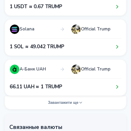
1​ USDT ≈ 0​.6​7​ TRUMP
Solana
Official Trump
1​ SOL ≈ 4​9​.0​4​2​ TRUMP
А-Банк UAH
Official Trump
6​6​.1​1​ UAH ≈ 1​ TRUMP
Завантажити ще
Связанные валюты