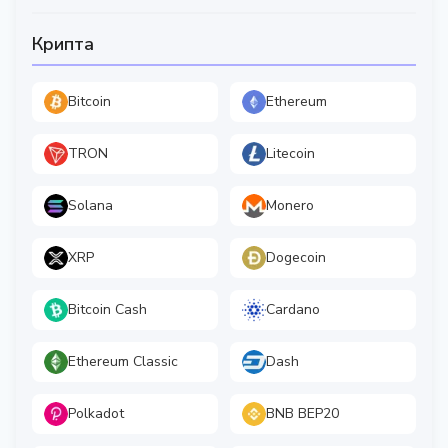
Крипта
Bitcoin
Ethereum
TRON
Litecoin
Solana
Monero
XRP
Dogecoin
Bitcoin Cash
Cardano
Ethereum Classic
Dash
Polkadot
BNB BEP20