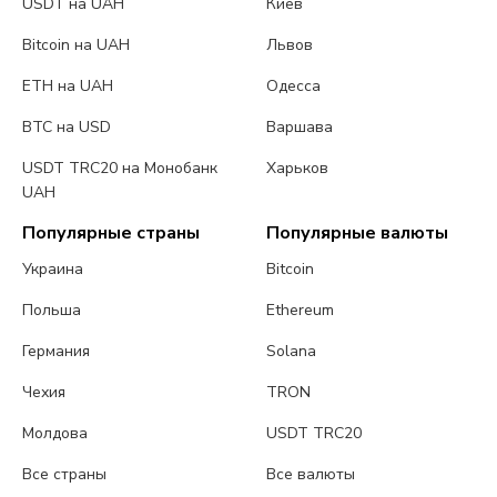
USDT на UAH
Киев
Bitcoin на UAH
Львов
ETH на UAH
Одесса
BTC на USD
Варшава
USDT TRC20 на Монобанк
Харьков
UAH
Популярные страны
Популярные валюты
Украина
Bitcoin
Польша
Ethereum
Германия
Solana
Чехия
TRON
Молдова
USDT TRC20
Все страны
Все валюты