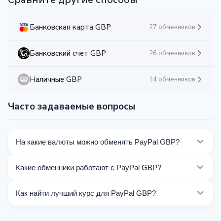
Банковская карта GBP
27 обменников
Банковский счет GBP
26 обменников
Наличные GBP
14 обменников
Часто задаваемые вопросы
На какие валюты можно обменять PayPal GBP?
На Kurslog доступно 104 направлений обмена PayPal
Какие обменники работают с PayPal GBP?
GBP. Выберите нужное направление из списка на
этой странице.
Сейчас 19 обменников на Kurslog поддерживают
Как найти лучший курс для PayPal GBP?
операции с PayPal GBP.
Сравните курсы обмена PayPal GBP от разных