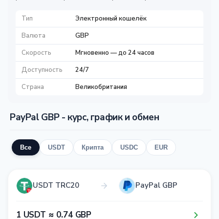
Тип
Электронный кошелёк
Валюта
GBP
Скорость
Мгновенно — до 24 часов
Доступность
24/7
Страна
Великобритания
PayPal GBP - курс, график и обмен
Все
USDT
Крипта
USDC
EUR
USDT TRC20
PayPal GBP
1​ USDT ≈ 0​.7​4​ GBP