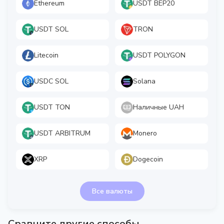
Ethereum
USDT BEP20
USDT SOL
TRON
Litecoin
USDT POLYGON
USDC SOL
Solana
USDT TON
Наличные UAH
USDT ARBITRUM
Monero
XRP
Dogecoin
Все валюты
Сравните другие способы