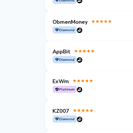
Diamond
ObmenMoney
Diamond
AppBit
Diamond
ExWm
Platinum
KZ007
Diamond