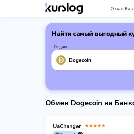
О нас
Как
Найти самый выгодный к
Отдаю
Dogecoin
Обмен Dogecoin на Банк
UaChanger