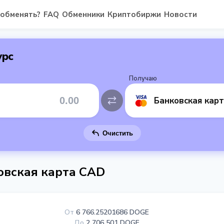
 обменять?
FAQ
Обменники
Криптобиржи
Новости
урс
Получаю
Банковская кар
Очистить
овская карта CAD
От
6 766.25201686 DOGE
До
2 706 501 DOGE