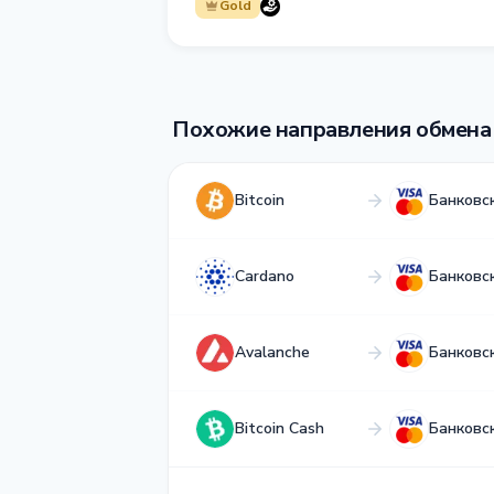
Gold
Похожие направления обмена
Bitcoin
Банковс
Cardano
Банковс
Avalanche
Банковс
Bitcoin Cash
Банковс