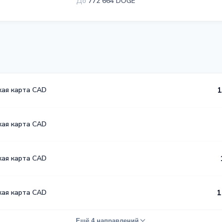
До
772 664 DOGE
кая карта CAD
1
кая карта CAD
кая карта CAD
кая карта CAD
1
Ещё 4 направлений