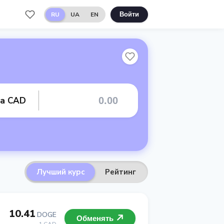
RU
UA
EN
Войти
та CAD
Лучший курс
Рейтинг
10.41
DOGE
Обменять