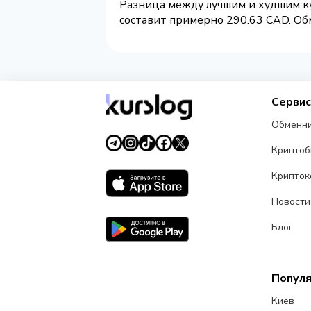
Разница между лучшим и худшим ку
составит примерно 290.63 CAD. Обм
Серви
Обменн
Крипто
Крипток
Новости
Блог
Попул
Киев