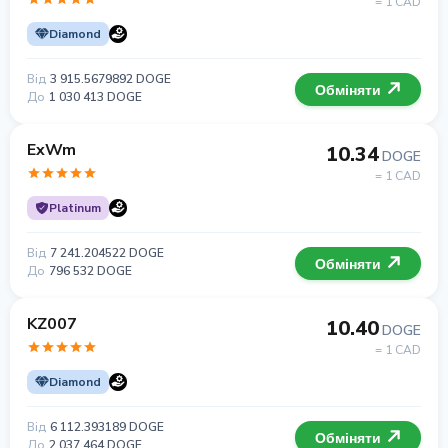
= 1 CAD
Diamond
Від
3 915.5679892 DOGE
Обміняти
До
1 030 413 DOGE
ExWm
10.34
DOGE
= 1 CAD
Platinum
Від
7 241.204522 DOGE
Обміняти
До
796 532 DOGE
KZ007
10.40
DOGE
= 1 CAD
Diamond
Від
6 112.393189 DOGE
Обміняти
До
2 037 464 DOGE