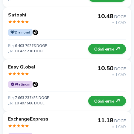
Satoshi
10.48
DOGE
= 1 CAD
Diamond
Від
6 403.79276 DOGE
Обміняти
До
10 477 238 DOGE
Easy Global
10.50
DOGE
= 1 CAD
Platinum
Від
7 663.237455 DOGE
Обміняти
До
10 497 586 DOGE
ExchangeExpress
11.18
DOGE
= 1 CAD