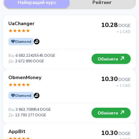
Найкращий курс
Рейтинг
UaChanger
10.28
DOGE
= 1 CAD
Diamond
Від
6 682.22425545 DOGE
Обміняти
До
2 672 890 DOGE
ObmenMoney
10.30
DOGE
= 1 CAD
Diamond
Від
3 863.708954 DOGE
Обміняти
До
13 793 277 DOGE
AppBit
10.30
DOGE