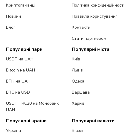
Криптогаманці
Політика конфіденційності
Новини
Правила користування
Блог
Контакти
Стати партнером
Популярні пари
Популярні міста
USDT на UAH
Київ
Bitcoin на UAH
Львів
ETH на UAH
Одеса
BTC на USD
Варшава
USDT TRC20 на Монобанк
Харків
UAH
Популярні країни
Популярні валюти
Україна
Bitcoin