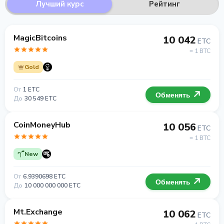
Лучший курс
Рейтинг
MagicBitcoins
10 042
ETC
= 1 BTC
Gold
От
1 ETC
Обменять
До
30 549 ETC
CoinMoneyHub
10 056
ETC
= 1 BTC
New
От
6.9390698 ETC
Обменять
До
10 000 000 000 ETC
Mt.Exchange
10 062
ETC