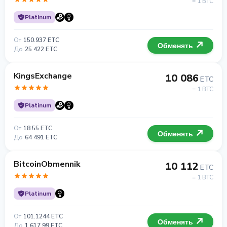
= 1 BTC
Platinum
От
150.937 ETC
Обменять
До
25 422 ETC
KingsExchange
10 086
ETC
= 1 BTC
Platinum
От
18.55 ETC
Обменять
До
64 491 ETC
BitcoinObmennik
10 112
ETC
= 1 BTC
Platinum
От
101.1244 ETC
Обменять
До
1 617.99 ETC