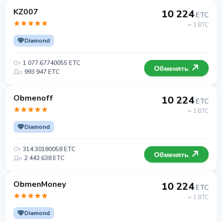
KZ007
10 224
ETC
= 1 BTC
Diamond
От
1 077.67740055 ETC
Обменять
До
993 947 ETC
Obmenoff
10 224
ETC
= 1 BTC
Diamond
От
314.30180058 ETC
Обменять
До
2 443 638 ETC
ObmenMoney
10 224
ETC
= 1 BTC
Diamond