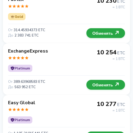
10 230
ETC
= 1 BTC
Gold
От
314.45934373 ETC
Обменять
До
2 383 741 ETC
ExchangeExpress
10 254
ETC
= 1 BTC
Platinum
От
389.63968583 ETC
Обменять
До
563 952 ETC
Easy Global
10 277
ETC
= 1 BTC
Platinum