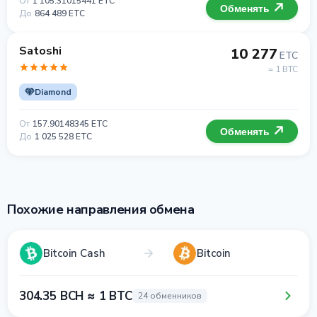
От
1 105.31015441 ETC
Обменять
До
864 489 ETC
Satoshi
10 277
ETC
= 1 BTC
Diamond
От
157.90148345 ETC
Обменять
До
1 025 528 ETC
Похожие направления обмена
Bitcoin Cash
Bitcoin
304.35 BCH ≈ 1 BTC
24 обменников