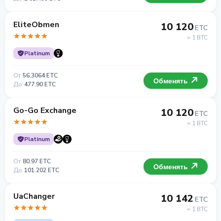
EliteObmen
10 120
ETC
= 1 BTC
Platinum
От
56.3064 ETC
Обменять
До
477.90 ETC
Go-Go Exchange
10 120
ETC
= 1 BTC
Platinum
От
80.97 ETC
Обменять
До
101 202 ETC
UaChanger
10 142
ETC
= 1 BTC