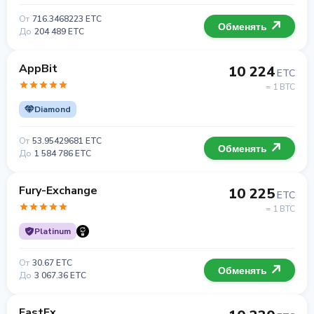
От
716.3468223 ETC
Обменять
До
204 489 ETC
AppBit
10 224
ETC
= 1 BTC
Diamond
От
53.95429681 ETC
Обменять
До
1 584 786 ETC
Fury-Exchange
10 225
ETC
= 1 BTC
Platinum
От
30.67 ETC
Обменять
До
3 067.36 ETC
FastEx