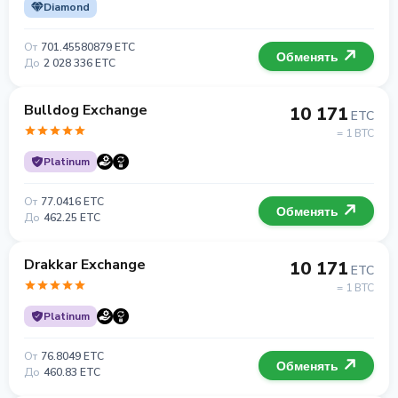
Diamond
От
701.45580879 ETC
Обменять
До
2 028 336 ETC
Bulldog Exchange
10 171
ETC
= 1 BTC
Platinum
От
77.0416 ETC
Обменять
До
462.25 ETC
Drakkar Exchange
10 171
ETC
= 1 BTC
Platinum
От
76.8049 ETC
Обменять
До
460.83 ETC