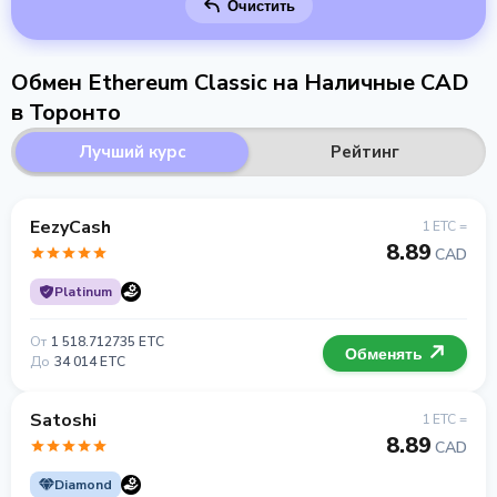
Очистить
Обмен Ethereum Classic на Наличные CAD
в Торонто
Лучший курс
Рейтинг
EezyCash
1 ETC =
8.89
CAD
Platinum
От
1 518.712735 ETC
Обменять
До
34 014 ETC
Satoshi
1 ETC =
8.89
CAD
Diamond