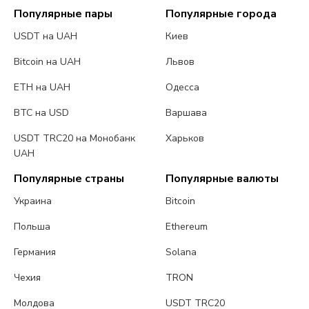
Популярные пары
Популярные города
USDT на UAH
Киев
Bitcoin на UAH
Львов
ETH на UAH
Одесса
BTC на USD
Варшава
USDT TRC20 на Монобанк
Харьков
UAH
Популярные страны
Популярные валюты
Украина
Bitcoin
Польша
Ethereum
Германия
Solana
Чехия
TRON
Молдова
USDT TRC20