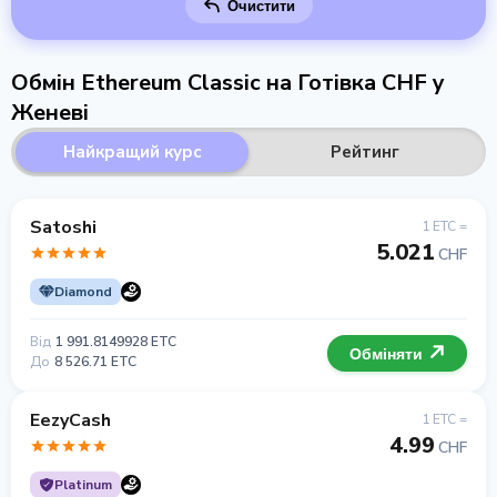
Очистити
Обмін Ethereum Classic на Готівка CHF у
Женеві
Найкращий курс
Рейтинг
Satoshi
1 ETC =
5.021
CHF
Diamond
Від
1 991.8149928 ETC
Обміняти
До
8 526.71 ETC
EezyCash
1 ETC =
4.99
CHF
Platinum