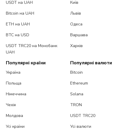
USDT на UAH
Київ
Bitcoin на UAH
Львів
ETH на UAH
Одеса
BTC на USD
Варшава
USDT TRC20 на Монобанк
Харків
UAH
Популярні країни
Популярні валюти
Україна
Bitcoin
Польща
Ethereum
Німеччина
Solana
Чехія
TRON
Молдова
USDT TRC20
Усі країни
Усі валюти