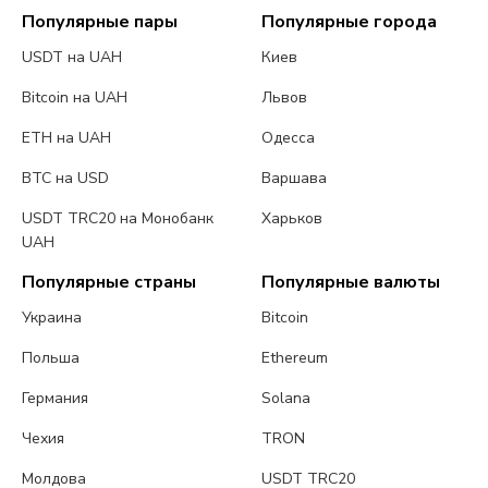
Популярные пары
Популярные города
USDT на UAH
Киев
Bitcoin на UAH
Львов
ETH на UAH
Одесса
BTC на USD
Варшава
USDT TRC20 на Монобанк
Харьков
UAH
Популярные страны
Популярные валюты
Украина
Bitcoin
Польша
Ethereum
Германия
Solana
Чехия
TRON
Молдова
USDT TRC20