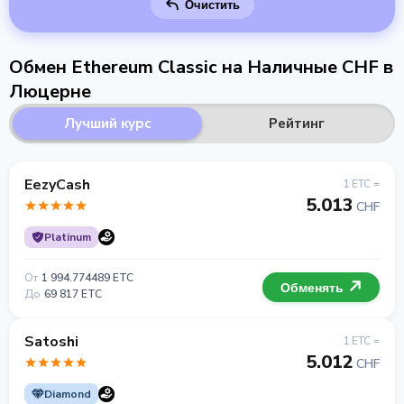
Очистить
Обмен Ethereum Classic на Наличные CHF в
Люцерне
Лучший курс
Рейтинг
EezyCash
1 ETC =
5.013
CHF
Platinum
От
1 994.774489 ETC
Обменять
До
69 817 ETC
Satoshi
1 ETC =
5.012
CHF
Diamond