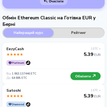
Очистити
Обмін Ethereum Classic на Готівка EUR у
Берні
Найкращий курс
Рейтинг
EezyCash
1 ETC =
5.39
EUR
Platinum
Від
1 863.137446 ETC
Обміняти
До
64 885 ETC
Satoshi
1 ETC =
5.39
EUR
Diamond