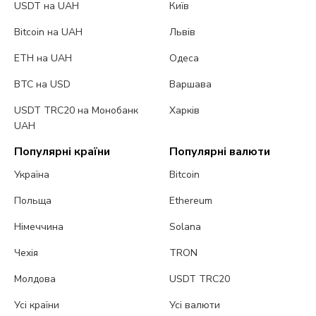
USDT на UAH
Київ
Bitcoin на UAH
Львів
ETH на UAH
Одеса
BTC на USD
Варшава
USDT TRC20 на Монобанк
Харків
UAH
Популярні країни
Популярні валюти
Україна
Bitcoin
Польща
Ethereum
Німеччина
Solana
Чехія
TRON
Молдова
USDT TRC20
Усі країни
Усі валюти