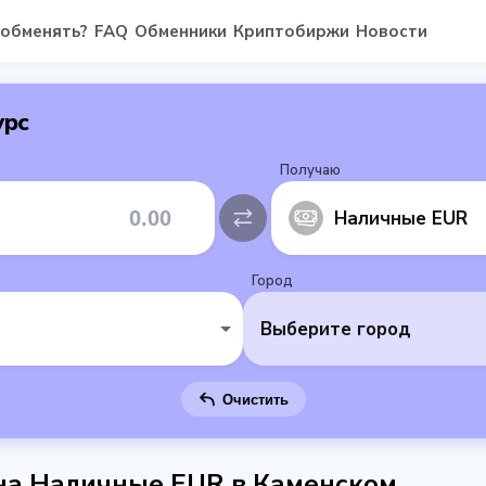
 обменять?
FAQ
Обменники
Криптобиржи
Новости
урс
Получаю
Наличные EUR
Город
Выберите город
Очистить
 на Наличные EUR в Каменском