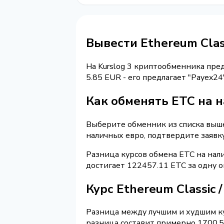
Вывести Ethereum Cla
На Kurslog 3 криптообменника пре
5.85 EUR - его предлагает "Payex2
Как обменять ETC на 
Выберите обменник из списка выше 
наличных евро, подтвердите заявк
Разница курсов обмена ETC на нал
достигает 122457.11 ETC за одну 
Курс Ethereum Classic
Разница между лучшим и худшим ку
разница составит примерно 1700.55