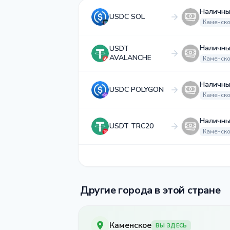
Наличны
USDC SOL
Каменск
Наличны
USDT
AVALANCHE
Каменск
Наличны
USDC POLYGON
Каменск
Наличны
USDT TRC20
Каменск
Другие города в этой стране
Каменское
ВЫ ЗДЕСЬ