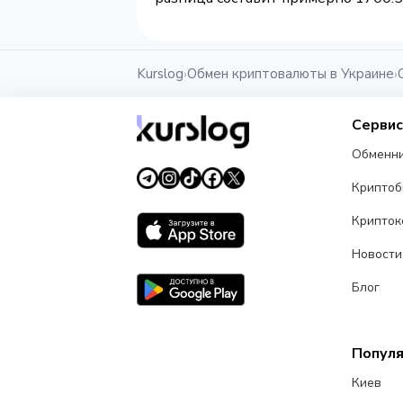
Kurslog
Обмен криптовалюты в Украине
›
›
Серви
Обменн
Крипто
Крипток
Новости
Блог
Попул
Киев