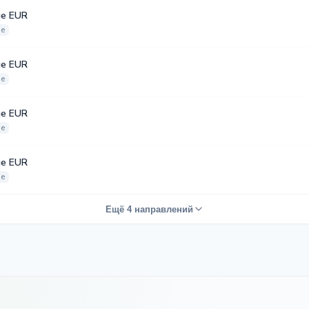
е EUR
ое
е EUR
ое
е EUR
ое
е EUR
ое
Ещё 4 направлений