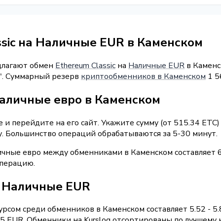
ssic на Наличные EUR в Каменском
длагают обмен
Ethereum Classic
на
Наличные EUR
в Каменс
4". Суммарный резерв
криптообменников в Каменском
1 5
наличные евро в Каменском
и перейдите на его сайт. Укажите сумму (от 515.34 ETC)
у. Большинство операций обрабатываются за 5-30 минут.
ичные евро между обменниками в Каменском составляет 
операцию.
 / Наличные EUR
рсом среди обменников в Каменском составляет 5.52 - 5
 EUR. Обменники на Kurslog отсортированы по лучшему к