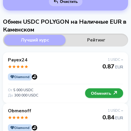
Очистить
Обмен USDC POLYGON на Наличные EUR в
Каменском
Лучший курс
Рейтинг
Payex24
1 USDC =
0.87
EUR
Diamond
От
5 000 USDC
Обменять
До
300 000 USDC
Obmenoff
1 USDC =
0.84
EUR
Diamond