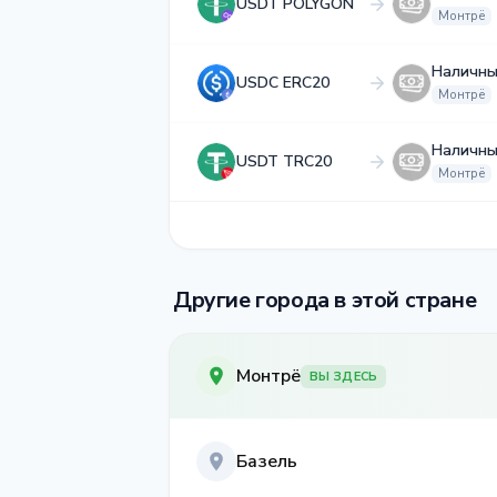
USDT POLYGON
Монтрё
Наличны
USDC ERC20
Монтрё
Наличны
USDT TRC20
Монтрё
Другие города в этой стране
Монтрё
ВЫ ЗДЕСЬ
Базель