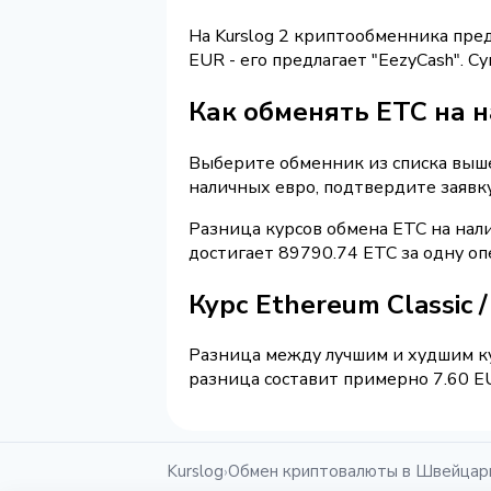
На Kurslog 2 криптообменника пре
EUR - его предлагает "EezyCash". 
Как обменять ETC на 
Выберите обменник из списка выше 
наличных евро, подтвердите заявк
Разница курсов обмена ETC на нал
достигает 89790.74 ETC за одну о
Курс Ethereum Classic
Разница между лучшим и худшим ку
разница составит примерно 7.60 EU
Kurslog
Обмен криптовалюты в Швейцар
›