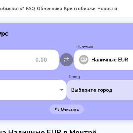
 обменять?
FAQ
Обменники
Криптобиржи
Новости
урс
Получаю
Наличные EUR
Город
Выберите город
Очистить
 на Наличные EUR в Монтрё