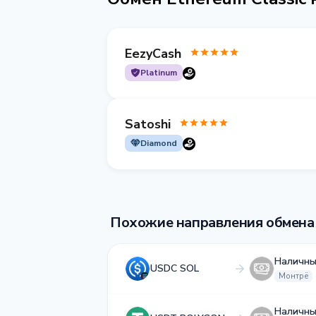
EezyCash
Platinum
Satoshi
Diamond
Похожие направления обмена
Наличны
USDC SOL
Монтрё
Наличны