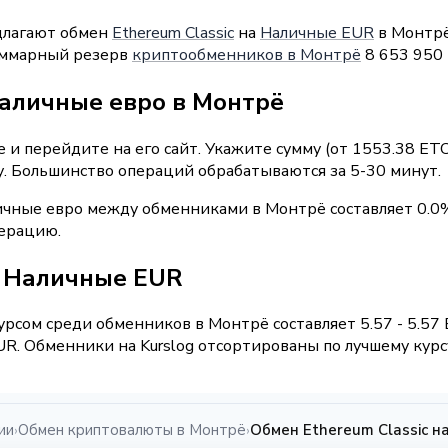
длагают обмен
Ethereum Classic
на
Наличные EUR
в Монтрё.
Суммарный резерв
криптообменников в Монтрё
8 653 950
наличные евро в Монтрё
и перейдите на его сайт. Укажите сумму (от 1553.38 ETC
у. Большинство операций обрабатываются за 5-30 минут.
ичные евро между обменниками в Монтрё составляет 0.0
перацию.
 / Наличные EUR
рсом среди обменников в Монтрё составляет 5.57 - 5.57
R. Обменники на Kurslog отсортированы по лучшему курсу
ии
Обмен криптовалюты в Монтрё
Обмен Ethereum Classic 
›
›