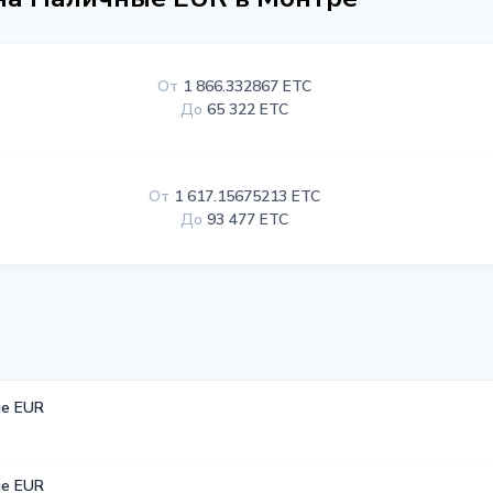
От
1 866.332867 ETC
До
65 322 ETC
От
1 617.15675213 ETC
До
93 477 ETC
е EUR
е EUR