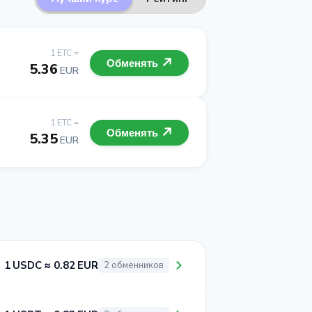
1 ETC =
Обменять
5.36
EUR
1 ETC =
Обменять
5.35
EUR
1 USDC ≈ 0.82 EUR
2 обменников