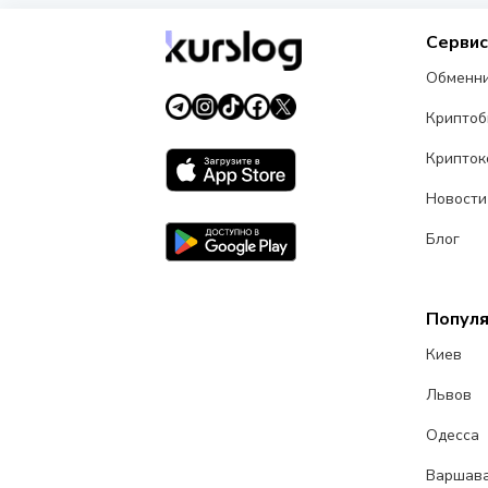
Серви
Обменн
Крипто
Крипток
Новости
Блог
Попул
Киев
Львов
Одесса
Варшав