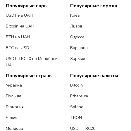
Популярные пары
Популярные города
USDT на UAH
Киев
Bitcoin на UAH
Львов
ETH на UAH
Одесса
BTC на USD
Варшава
USDT TRC20 на Монобанк
Харьков
UAH
Популярные страны
Популярные валюты
Украина
Bitcoin
Польша
Ethereum
Германия
Solana
Чехия
TRON
Молдова
USDT TRC20