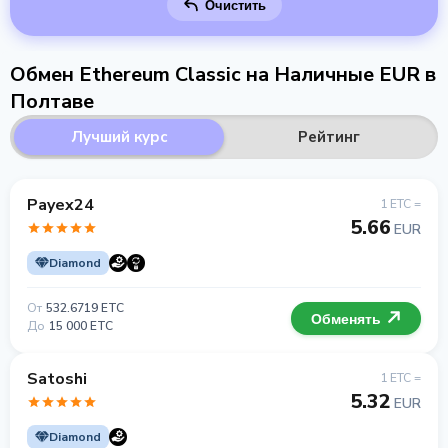
Очистить
Обмен Ethereum Classic на Наличные EUR в
Полтаве
Лучший курс
Рейтинг
Payex24
1 ETC =
5.66
EUR
Diamond
От
532.6719 ETC
Обменять
До
15 000 ETC
Satoshi
1 ETC =
5.32
EUR
Diamond