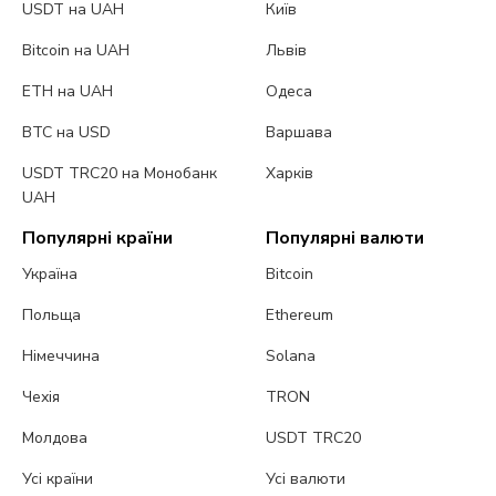
USDT на UAH
Київ
Bitcoin на UAH
Львів
ETH на UAH
Одеса
BTC на USD
Варшава
USDT TRC20 на Монобанк
Харків
UAH
Популярні країни
Популярні валюти
Україна
Bitcoin
Польща
Ethereum
Німеччина
Solana
Чехія
TRON
Молдова
USDT TRC20
Усі країни
Усі валюти