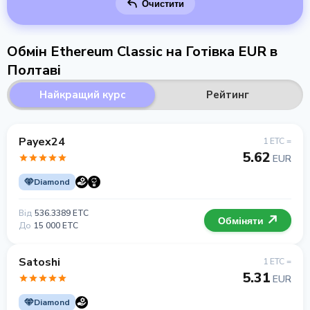
Очистити
Обмін Ethereum Classic на Готівка EUR в
Полтаві
Найкращий курс
Рейтинг
Payex24
1 ETC =
5.62
EUR
Diamond
Від
536.3389 ETC
Обміняти
До
15 000 ETC
Satoshi
1 ETC =
5.31
EUR
Diamond