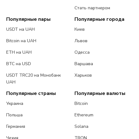
Стать партнером
Популярные пары
Популярные города
USDT на UAH
Киев
Bitcoin на UAH
Львов
ETH на UAH
Одесса
BTC на USD
Варшава
USDT TRC20 на Монобанк
Харьков
UAH
Популярные страны
Популярные валюты
Украина
Bitcoin
Польша
Ethereum
Германия
Solana
Чехия
TRON