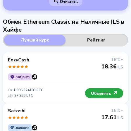
Очистить
Обмен Ethereum Classic на Наличные ILS в
Хайфе
Лучший курс
Рейтинг
EezyCash
1 ETC =
18.36
ILS
Platinum
От
1 906.324105 ETC
Обменять
До
27 233 ETC
Satoshi
1 ETC =
17.61
ILS
Diamond