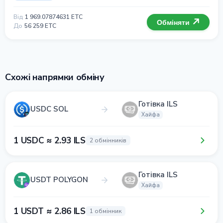
Від
1 969.07874631 ETC
Обміняти
До
56 259 ETC
Схожі напрямки обміну
Готівка ILS
USDC SOL
Хайфа
1 USDC ≈ 2.93 ILS
2 обмінників
Готівка ILS
USDT POLYGON
Хайфа
1 USDT ≈ 2.86 ILS
1 обмінник