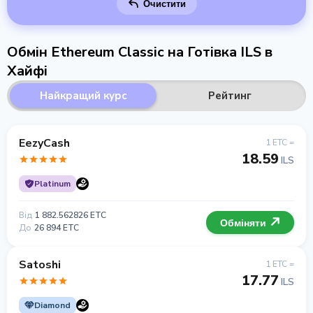
Очистити
Обмін Ethereum Classic на Готівка ILS в
Хайфі
Найкращий курс
Рейтинг
EezyCash
1 ETC =
18.59
ILS
Platinum
Від
1 882.562826 ETC
Обміняти
До
26 894 ETC
Satoshi
1 ETC =
17.77
ILS
Diamond