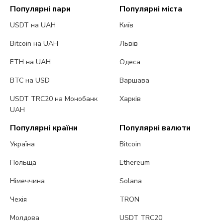
Популярні пари
Популярні міста
USDT на UAH
Київ
Bitcoin на UAH
Львів
ETH на UAH
Одеса
BTC на USD
Варшава
USDT TRC20 на Монобанк
Харків
UAH
Популярні країни
Популярні валюти
Україна
Bitcoin
Польща
Ethereum
Німеччина
Solana
Чехія
TRON
Молдова
USDT TRC20