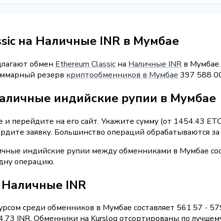
sic на Наличные INR в Мумбае
длагают обмен
Ethereum Classic
на
Наличные INR
в Мумбае.
 Суммарный резерв
криптообменников в Мумбае
397 588 00
наличные индийские рупии в Мумбае
и перейдите на его сайт. Укажите сумму (от 1454.43 ETC
рдите заявку. Большинство операций обрабатываются за 
ичные индийские рупии между обменниками в Мумбае сос
одну операцию.
/ Наличные INR
рсом среди обменников в Мумбае составляет 561.57 - 57
73 INR. Обменники на Kurslog отсортированы по лучшему