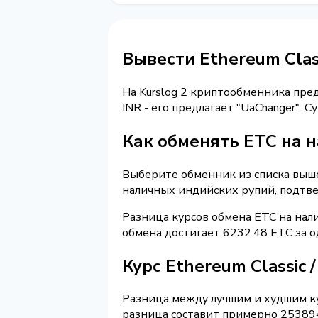
Вывести Ethereum Clas
На Kurslog 2 криптообменника пре
INR - его предлагает "UaChanger".
Как обменять ETC на 
Выберите обменник из списка выше 
наличных индийских рупий, подтве
Разница курсов обмена ETC на нал
обмена достигает 6232.48 ETC за 
Курс Ethereum Classic 
Разница между лучшим и худшим ку
разница составит примерно 253894.