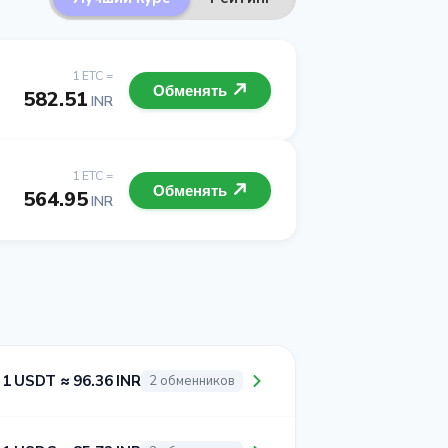
1 ETC =
Обменять
582.51
INR
1 ETC =
Обменять
564.95
INR
1 USDT ≈ 96.36 INR
2 обменников