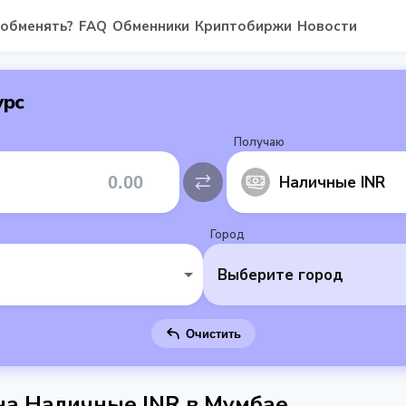
 обменять?
FAQ
Обменники
Криптобиржи
Новости
урс
Получаю
Наличные INR
Город
Выберите город
Очистить
 на Наличные INR в Мумбае