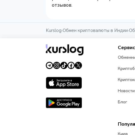
отзывов.
Kurslog
Обмен криптовалюты в Индии
Об
›
›
Серви
Обменн
Крипто
Крипток
Новости
Блог
Попул
Киев