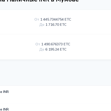
От
1 445.7344754 ETC
До
1 716.70 ETC
От
1 490.676373 ETC
До
6 195.24 ETC
е INR
е INR