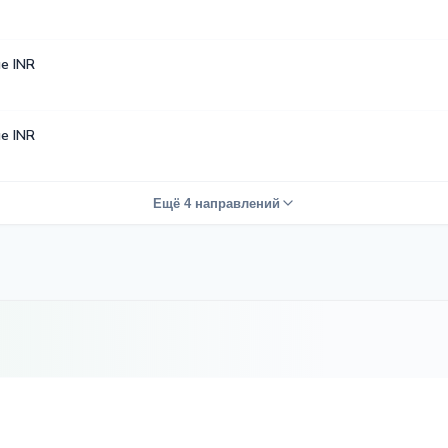
е INR
е INR
Ещё 4 направлений