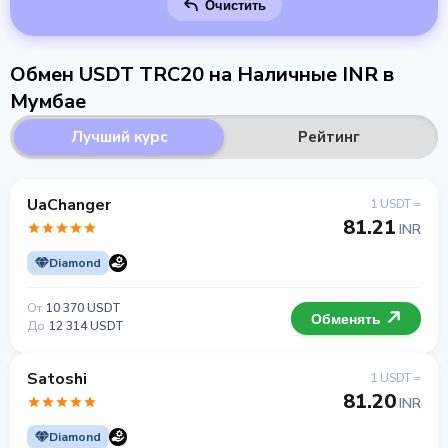
Очистить
Обмен USDT TRC20 на Наличные INR в
Мумбае
Лучший курс
Рейтинг
UaChanger
1 USDT =
81.21
INR
Diamond
От
10 370 USDT
Обменять
До
12 314 USDT
Satoshi
1 USDT =
81.20
INR
Diamond