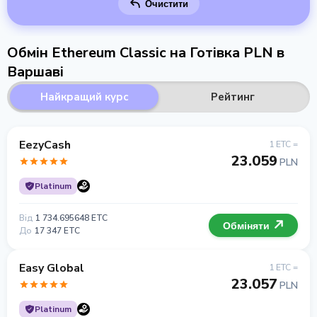
Очистити
Обмін Ethereum Classic на Готівка PLN в
Варшаві
Найкращий курс
Рейтинг
EezyCash
1 ETC =
23.059
PLN
Platinum
Від
1 734.695648 ETC
Обміняти
До
17 347 ETC
Easy Global
1 ETC =
23.057
PLN
Platinum