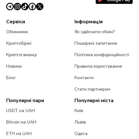
Сервіси
Інформація
Обмінники
Як здійснити обмін?
Криптобіржі
Поширені запитання
Криптогаманці
Політика конфіденційності
Новини
Правила користування
Блог
Контакти
Стати партнером
Популярні пари
Популярні міста
USDT на UAH
Київ
Bitcoin на UAH
Львів
ETH на UAH
Одеса