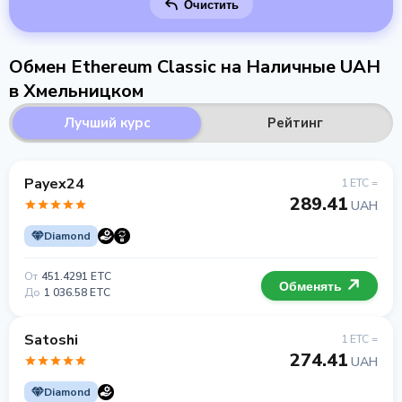
Очистить
Обмен Ethereum Classic на Наличные UAH
в Хмельницком
Лучший курс
Рейтинг
Payex24
1 ETC =
289.41
UAH
Diamond
От
451.4291 ETC
Обменять
До
1 036.58 ETC
Satoshi
1 ETC =
274.41
UAH
Diamond