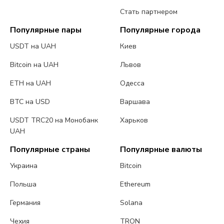
Стать партнером
Популярные пары
Популярные города
USDT на UAH
Киев
Bitcoin на UAH
Львов
ETH на UAH
Одесса
BTC на USD
Варшава
USDT TRC20 на Монобанк
Харьков
UAH
Популярные страны
Популярные валюты
Украина
Bitcoin
Польша
Ethereum
Германия
Solana
Чехия
TRON