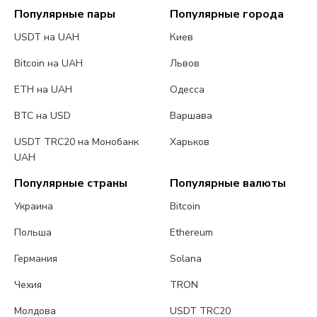
Популярные пары
Популярные города
USDT на UAH
Киев
Bitcoin на UAH
Львов
ETH на UAH
Одесса
BTC на USD
Варшава
USDT TRC20 на Монобанк
Харьков
UAH
Популярные страны
Популярные валюты
Украина
Bitcoin
Польша
Ethereum
Германия
Solana
Чехия
TRON
Молдова
USDT TRC20