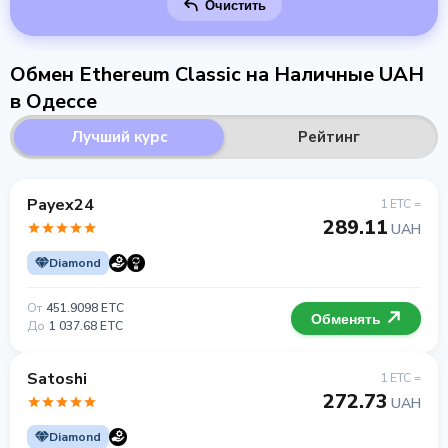
Очистить
Обмен Ethereum Classic на Наличные UAH
в Одессе
Лучший курс
Рейтинг
Payex24
1 ETC =
289.11
UAH
Diamond
От
451.9098 ETC
Обменять
До
1 037.68 ETC
Satoshi
1 ETC =
272.73
UAH
Diamond