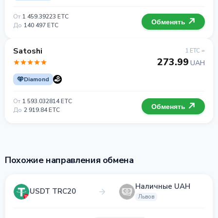
От
1 459.39223 ETC
Обменять
До
140 497 ETC
Satoshi
1 ETC =
273.99
UAH
Diamond
От
1 593.032814 ETC
Обменять
До
2 919.84 ETC
Похожие направления обмена
Наличные UAH
USDT TRC20
Львов