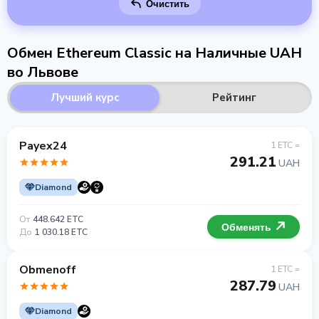
Очистить
Обмен Ethereum Classic на Наличные UAH
во Львове
Лучший курс
Рейтинг
Payex24
1 ETC =
291.21
UAH
Diamond
От
448.642 ETC
Обменять
До
1 030.18 ETC
Obmenoff
1 ETC =
287.79
UAH
Diamond