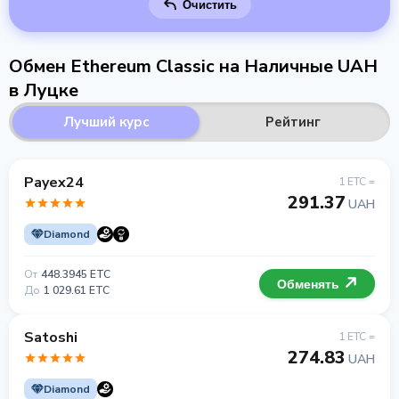
Очистить
Обмен Ethereum Classic на Наличные UAH
в Луцке
Лучший курс
Рейтинг
Payex24
1 ETC =
291.37
UAH
Diamond
От
448.3945 ETC
Обменять
До
1 029.61 ETC
Satoshi
1 ETC =
274.83
UAH
Diamond