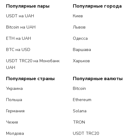
Популярные пары
Популярные города
USDT на UAH
Киев
Bitcoin на UAH
Львов
ETH на UAH
Одесса
BTC на USD
Варшава
USDT TRC20 на Монобанк
Харьков
UAH
Популярные страны
Популярные валюты
Украина
Bitcoin
Польша
Ethereum
Германия
Solana
Чехия
TRON
Молдова
USDT TRC20