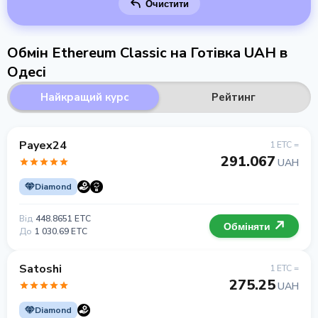
Очистити
Обмін Ethereum Classic на Готівка UAH в
Одесі
Найкращий курс
Рейтинг
Payex24
1 ETC =
291.067
UAH
Diamond
Від
448.8651 ETC
Обміняти
До
1 030.69 ETC
Satoshi
1 ETC =
275.25
UAH
Diamond