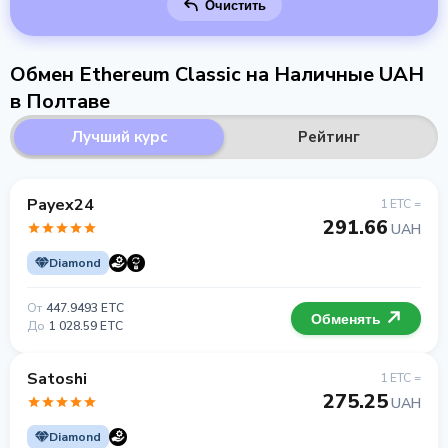
Очистить
Обмен Ethereum Classic на Наличные UAH
в Полтаве
Лучший курс
Рейтинг
Payex24
1 ETC =
291.66
UAH
Diamond
От
447.9493 ETC
Обменять
До
1 028.59 ETC
Satoshi
1 ETC =
275.25
UAH
Diamond