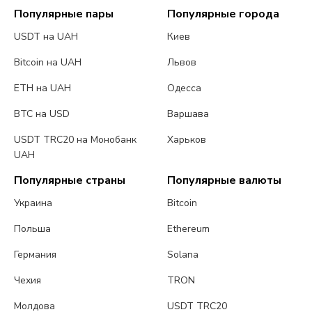
Популярные пары
Популярные города
USDT на UAH
Киев
Bitcoin на UAH
Львов
ETH на UAH
Одесса
BTC на USD
Варшава
USDT TRC20 на Монобанк
Харьков
UAH
Популярные страны
Популярные валюты
Украина
Bitcoin
Польша
Ethereum
Германия
Solana
Чехия
TRON
Молдова
USDT TRC20