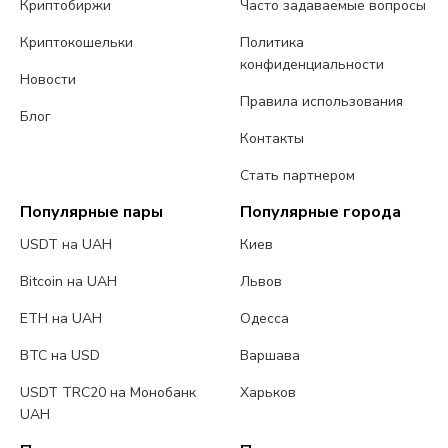
Криптобиржи
Часто задаваемые вопросы
Криптокошельки
Политика
конфиденциальности
Новости
Правила использования
Блог
Контакты
Стать партнером
Популярные пары
Популярные города
USDT на UAH
Киев
Bitcoin на UAH
Львов
ETH на UAH
Одесса
BTC на USD
Варшава
USDT TRC20 на Монобанк
Харьков
UAH