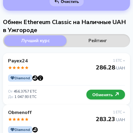
Очистить
Обмен Ethereum Classic на Наличные UAH
в Ужгороде
Лучший курс
Рейтинг
Payex24
1 ETC =
286.28
UAH
Diamond
От
456.3757 ETC
Обменять
До
1 047.93 ETC
Obmenoff
1 ETC =
283.23
UAH
Diamond