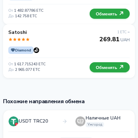
От
1 482.87786 ETC
Обменять
До
142 758 ETC
Satoshi
1 ETC =
269.81
UAH
Diamond
От
1 617.715243 ETC
Обменять
До
2 965.077 ETC
Похожие направления обмена
Наличные UAH
USDT TRC20
Ужгород