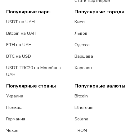
Стать партнером
Популярные пары
Популярные города
USDT на UAH
Киев
Bitcoin на UAH
Львов
ETH на UAH
Одесса
BTC на USD
Варшава
USDT TRC20 на Монобанк
Харьков
UAH
Популярные страны
Популярные валюты
Украина
Bitcoin
Польша
Ethereum
Германия
Solana
Чехия
TRON