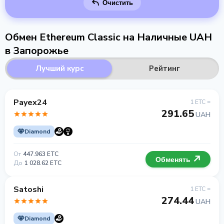
Очистить
Обмен Ethereum Classic на Наличные UAH
в Запорожье
Лучший курс
Рейтинг
Payex24
1 ETC =
291.65
UAH
Diamond
От
447.963 ETC
Обменять
До
1 028.62 ETC
Satoshi
1 ETC =
274.44
UAH
Diamond