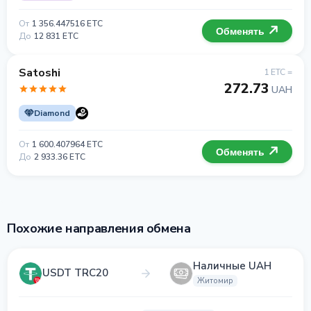
От
1 356.447516 ETC
Обменять
До
12 831 ETC
Satoshi
1 ETC =
272.73
UAH
Diamond
От
1 600.407964 ETC
Обменять
До
2 933.36 ETC
Похожие направления обмена
Наличные UAH
USDT TRC20
Житомир