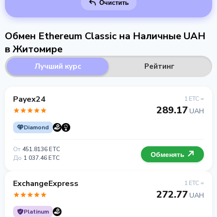
Очистить
Обмен Ethereum Classic на Наличные UAH
в Житомире
Лучший курс
Рейтинг
Payex24
1 ETC =
289.17
UAH
Diamond
От
451.8136 ETC
Обменять
До
1 037.46 ETC
ExchangeExpress
1 ETC =
272.77
UAH
Platinum