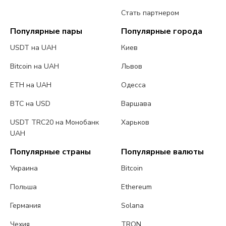
Стать партнером
Популярные пары
Популярные города
USDT на UAH
Киев
Bitcoin на UAH
Львов
ETH на UAH
Одесса
BTC на USD
Варшава
USDT TRC20 на Монобанк
Харьков
UAH
Популярные страны
Популярные валюты
Украина
Bitcoin
Польша
Ethereum
Германия
Solana
Чехия
TRON