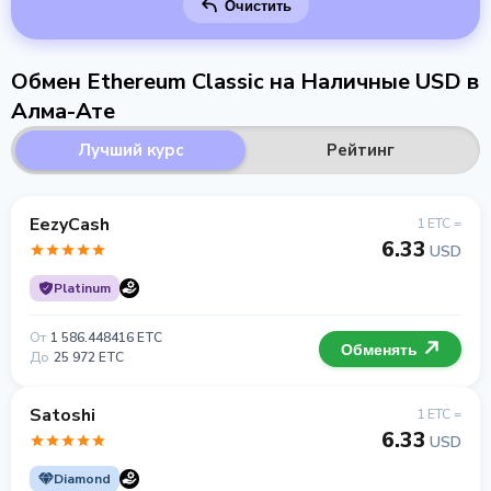
Очистить
Обмен Ethereum Classic на Наличные USD в
Алма-Ате
Лучший курс
Рейтинг
EezyCash
1 ETC =
6.33
USD
Platinum
От
1 586.448416 ETC
Обменять
До
25 972 ETC
Satoshi
1 ETC =
6.33
USD
Diamond