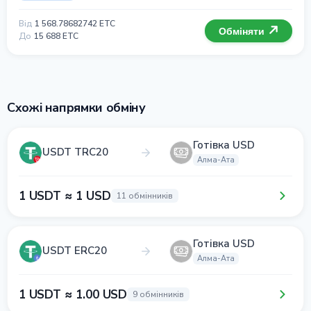
Від
1 568.78682742 ETC
Обміняти
До
15 688 ETC
Схожі напрямки обміну
Готівка USD
USDT TRC20
Алма-Ата
1 USDT ≈ 1 USD
11 обмінників
Готівка USD
USDT ERC20
Алма-Ата
1 USDT ≈ 1.00 USD
9 обмінників