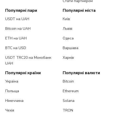
Стати партнером
Популярні пари
Популярні міста
USDT на UAH
Київ
Bitcoin на UAH
Львів
ETH на UAH
Одеса
BTC на USD
Варшава
USDT TRC20 на Монобанк
Харків
UAH
Популярні країни
Популярні валюти
Україна
Bitcoin
Польща
Ethereum
Німеччина
Solana
Чехія
TRON