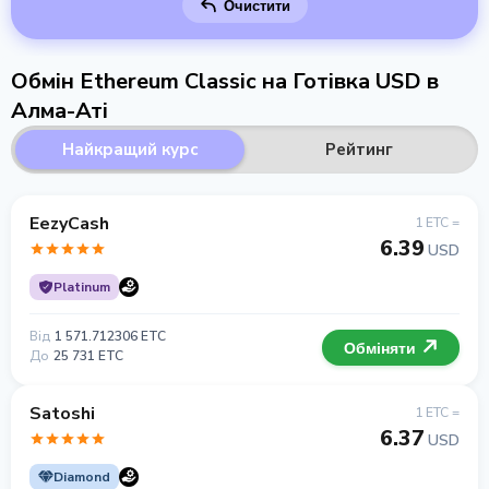
Очистити
Обмін Ethereum Classic на Готівка USD в
Алма-Аті
Найкращий курс
Рейтинг
EezyCash
1 ETC =
6.39
USD
Platinum
Від
1 571.712306 ETC
Обміняти
До
25 731 ETC
Satoshi
1 ETC =
6.37
USD
Diamond