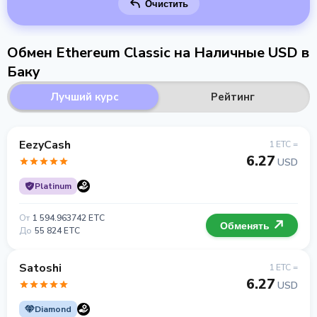
Очистить
Обмен Ethereum Classic на Наличные USD в
Баку
Лучший курс
Рейтинг
EezyCash
1 ETC =
6.27
USD
Platinum
От
1 594.963742 ETC
Обменять
До
55 824 ETC
Satoshi
1 ETC =
6.27
USD
Diamond