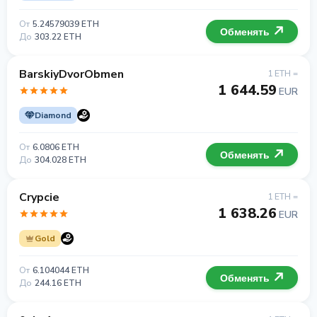
От
5.24579039 ETH
Обменять
До
303.22 ETH
BarskiyDvorObmen
1 ETH =
1 644.59
EUR
Diamond
От
6.0806 ETH
Обменять
До
304.028 ETH
Crypcie
1 ETH =
1 638.26
EUR
Gold
От
6.104044 ETH
Обменять
До
244.16 ETH