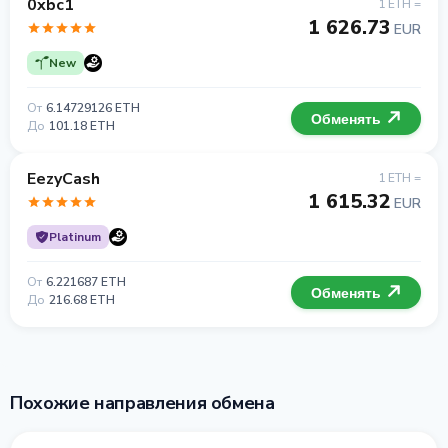
0xbc1
1 ETH =
1 626.73
EUR
New
От
6.14729126 ETH
Обменять
До
101.18 ETH
EezyCash
1 ETH =
1 615.32
EUR
Platinum
От
6.221687 ETH
Обменять
До
216.68 ETH
Похожие направления обмена