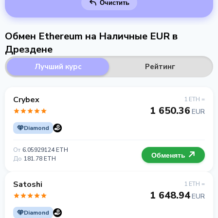
Очистить
Обмен Ethereum на Наличные EUR в
Дрездене
Лучший курс
Рейтинг
Crybex
1 ETH =
1 650.36
EUR
Diamond
От
6.05929124 ETH
Обменять
До
181.78 ETH
Satoshi
1 ETH =
1 648.94
EUR
Diamond